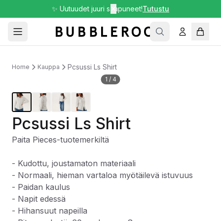
✨ Uutuudet juuri saapuneet!
✕
Tutustu
Pcsussi Ls Shirt
Home
Kauppa
1
/
4
Pcsussi Ls Shirt
Paita Pieces-tuotemerkiltä
- Kudottu, joustamaton materiaali
- Normaali, hieman vartaloa myötäilevä istuvuus
- Paidan kaulus
- Napit edessä
- Hihansuut napeilla