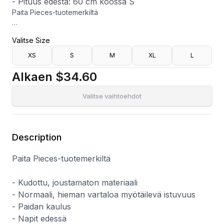
- Pituus edestä: 60 cm koossa S
Paita Pieces-tuotemerkiltä
- Kudottu, joustamaton materiaali
Valitse Size
- Normaali, hieman vartaloa myötäilevä istuvuus
- Paidan kaulus
XS
S
M
XL
L
- Napit edessä
- Hihansuut napeilla
Alkaen
$34.60
- Pituus edestä: 60 cm koossa S
Valitse vaihtoehdot
Description
Paita Pieces-tuotemerkiltä
- Kudottu, joustamaton materiaali
- Normaali, hieman vartaloa myötäilevä istuvuus
- Paidan kaulus
- Napit edessä