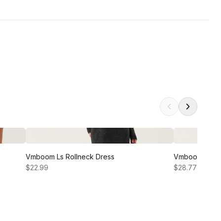
Vmboom Ls Rollneck Dress
Vmboom Ls Ro
$22.99
$28.77