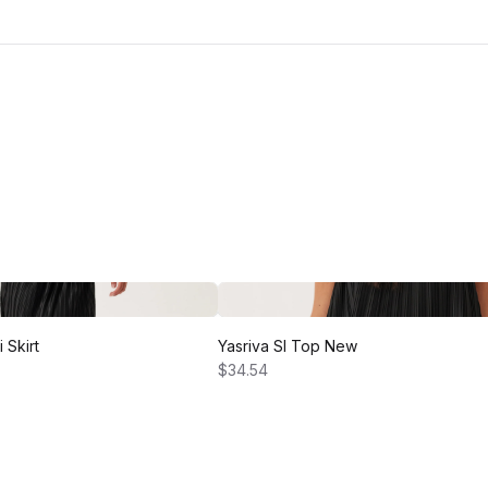
 Skirt
Yasriva Sl Top New
$34.54