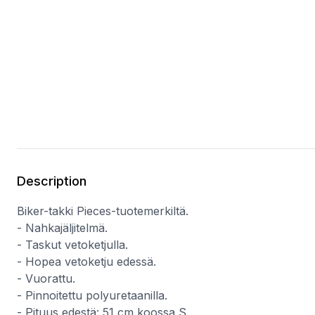
Description
Biker-takki Pieces-tuotemerkiltä.
- Nahkajäljitelmä.
- Taskut vetoketjulla.
- Hopea vetoketju edessä.
- Vuorattu.
- Pinnoitettu polyuretaanilla.
- Pituus edestä: 51 cm koossa S.