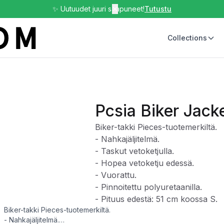
✨ Uutuudet juuri saapuneet!
✕
Tutustu
Collections
Pcsia Biker Jack
Biker-takki Pieces-tuotemerkiltä.
- Nahkajäljitelmä.
- Taskut vetoketjulla.
- Hopea vetoketju edessä.
- Vuorattu.
- Pinnoitettu polyuretaanilla.
- Pituus edestä: 51 cm koossa S.
Biker-takki Pieces-tuotemerkiltä.
- Nahkajäljitelmä.