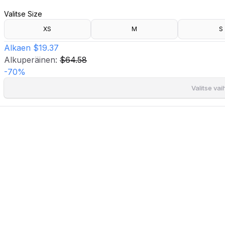
- Taskut vetoketjulla.
Valitse Size
- Hopea vetoketju edessä.
- Vuorattu.
XS
M
S
- Pinnoitettu polyuretaanilla.
- Pituus edestä: 51 cm koossa S.
Alkaen
$19.37
Alkuperäinen:
$64.58
-
70
%
Valitse va