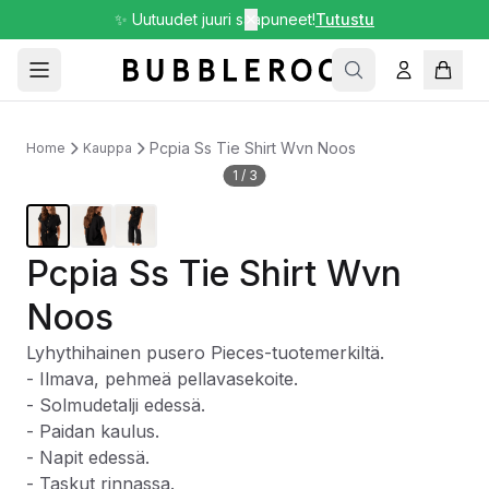
✨ Uutuudet juuri saapuneet!
✕
Tutustu
Pcpia Ss Tie Shirt Wvn Noos
Home
Kauppa
1
/
3
Pcpia Ss Tie Shirt Wvn
Noos
Lyhythihainen pusero Pieces-tuotemerkiltä.
- Ilmava, pehmeä pellavasekoite.
- Solmudetalji edessä.
- Paidan kaulus.
- Napit edessä.
- Taskut rinnassa.