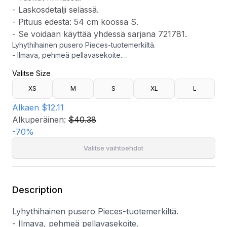
- Laskosdetalji selässä.
- Pituus edestä: 54 cm koossa S.
- Se voidaan käyttää yhdessä sarjana 721781.
Lyhythihainen pusero Pieces-tuotemerkiltä.
- Ilmava, pehmeä pellavasekoite.
- Solmudetalji edessä.
Valitse Size
- Paidan kaulus.
- Napit edessä.
XS
M
S
XL
L
- Taskut rinnassa.
- Laskosdetalji selässä.
Alkaen
$12.11
- Pituus edestä: 54 cm koossa S.
Alkuperäinen:
$40.38
- Se voidaan käyttää yhdessä sarjana 721781.
-
70
%
Valitse vaihtoehdot
Description
Lyhythihainen pusero Pieces-tuotemerkiltä.
- Ilmava, pehmeä pellavasekoite.