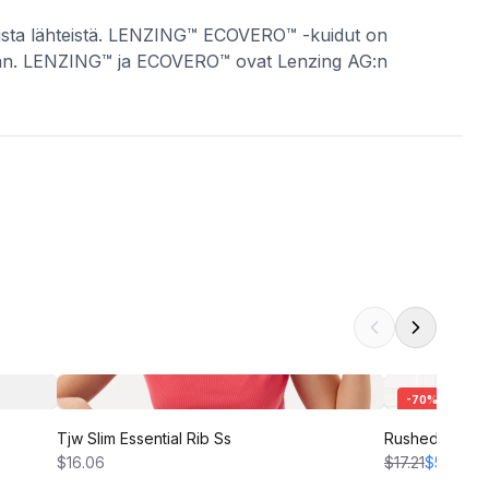
otuista lähteistä. LENZING™ ECOVERO™ -kuidut on
sa ajan. LENZING™ ja ECOVERO™ ovat Lenzing AG:n
-
70
%
Tjw Slim Essential Rib Ss
Rushed Squar
$16.06
$17.21
$5.16