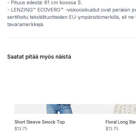
- Pituus edestä: 61 cm koossa S.
- LENZING™ ECOVERO™ -viskoosikuidut ovat peräisin puust
sertifioitu tekstiilituotteiden EU-ympäristömerkillä, e
tavaramerkkejä.
Saatat pitää myös näistä
Short Sleeve Smock Top
Floral Long Sl
$13.75
$13.75