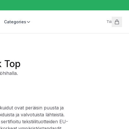
Categories
Tili
k Top
öhihalla.
idut ovat peräisin puusta ja
iduista ja valvotuista lähteistä.
ifioitu tekstiilituotteiden EU-
t korkeat ympäristöstandardit