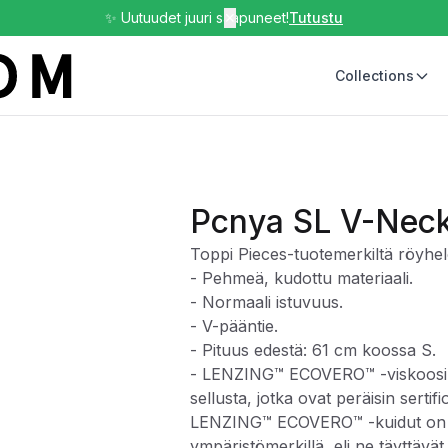
✨ Uutuudet juuri saapuneet!
✕
Tutustu
Collections
Pcnya SL V-Nec
Toppi Pieces-tuotemerkiltä röyhel
- Pehmeä, kudottu materiaali.
- Normaali istuvuus.
- V-pääntie.
- Pituus edestä: 61 cm koossa S.
- LENZING™ ECOVERO™ -viskoosiku
sellusta, jotka ovat peräisin sertifio
LENZING™ ECOVERO™ -kuidut on sert
ympäristömerkillä, eli ne täyttävä