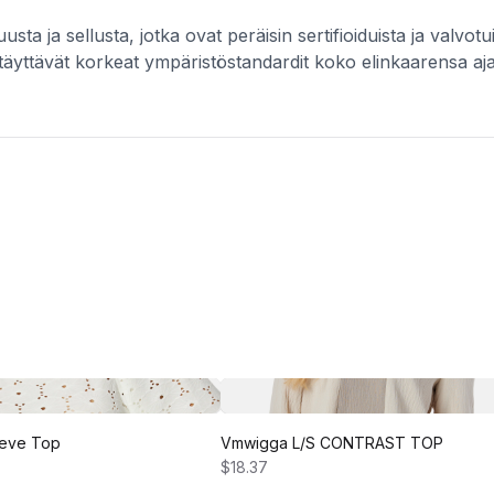
a ja sellusta, jotka ovat peräisin sertifioiduista ja valv
li ne täyttävät korkeat ympäristöstandardit koko elinkaaren
eeve Top
Vmwigga L/S CONTRAST TOP
$18.37