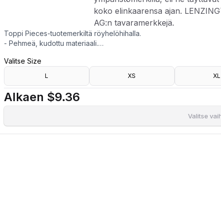
koko elinkaarensa ajan. LENZIN
AG:n tavaramerkkejä.
Toppi Pieces-tuotemerkiltä röyhelöhihalla.
- Pehmeä, kudottu materiaali.
- Normaali istuvuus.
Valitse Size
- V-pääntie.
- Pituus edestä: 61 cm koossa S.
L
XS
XL
- LENZING™ ECOVERO™ -viskoosikuidut ovat peräisin puusta ja sellusta,
LENZING™ ECOVERO™ -kuidut on sertifioitu tekstiilituotteiden EU-ymp
Alkaen
$9.36
koko elinkaarensa ajan. LENZING™ ja ECOVERO™ ovat Lenzing AG:n
Valitse va