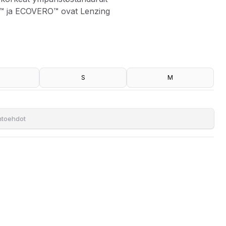
G™ ja ECOVERO™ ovat Lenzing
S
M
 jotka ovat peräisin sertifioiduista ja valvotuista lähteistä.
äristömerkillä, eli ne täyttävät korkeat ympäristöstandardit
 tavaramerkkejä.
ihtoehdot