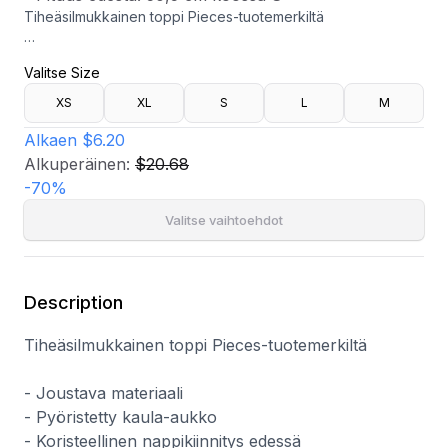
Tiheäsilmukkainen toppi Pieces-tuotemerkiltä
- Joustava materiaali
Valitse Size
- Pyöristetty kaula-aukko
- Koristeellinen nappikiinnitys edessä
XS
XL
S
L
M
- Pituus edestä: 50,5 cm koossa S
Alkaen
$6.20
Alkuperäinen:
$20.68
-
70
%
Valitse vaihtoehdot
Description
Tiheäsilmukkainen toppi Pieces-tuotemerkiltä
- Joustava materiaali
- Pyöristetty kaula-aukko
- Koristeellinen nappikiinnitys edessä