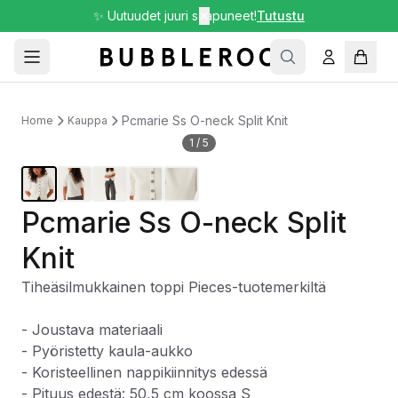
✨ Uutuudet juuri saapuneet!
✕
Tutustu
Pcmarie Ss O-neck Split Knit
Home
Kauppa
1
/
5
Pcmarie Ss O-neck Split
Knit
Tiheäsilmukkainen toppi Pieces-tuotemerkiltä
- Joustava materiaali
- Pyöristetty kaula-aukko
- Koristeellinen nappikiinnitys edessä
- Pituus edestä: 50,5 cm koossa S