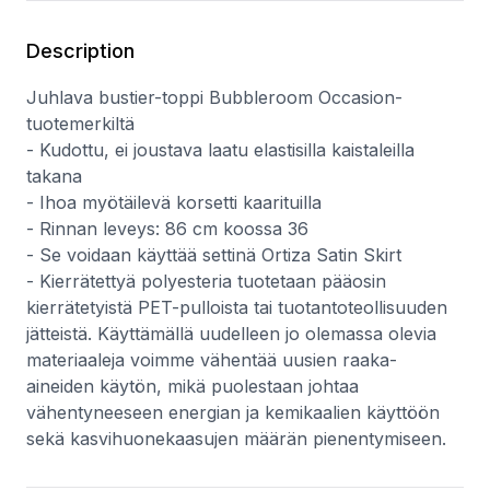
Description
Juhlava bustier-toppi Bubbleroom Occasion-
tuotemerkiltä
- Kudottu, ei joustava laatu elastisilla kaistaleilla
takana
- Ihoa myötäilevä korsetti kaarituilla
- Rinnan leveys: 86 cm koossa 36
- Se voidaan käyttää settinä Ortiza Satin Skirt
- Kierrätettyä polyesteria tuotetaan pääosin
kierrätetyistä PET-pulloista tai tuotantoteollisuuden
jätteistä. Käyttämällä uudelleen jo olemassa olevia
materiaaleja voimme vähentää uusien raaka-
aineiden käytön, mikä puolestaan johtaa
vähentyneeseen energian ja kemikaalien käyttöön
sekä kasvihuonekaasujen määrän pienentymiseen.