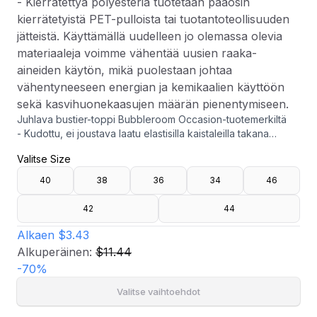
- Kierrätettyä polyesteria tuotetaan pääosin
kierrätetyistä PET-pulloista tai tuotantoteollisuuden
jätteistä. Käyttämällä uudelleen jo olemassa olevia
materiaaleja voimme vähentää uusien raaka-
aineiden käytön, mikä puolestaan johtaa
vähentyneeseen energian ja kemikaalien käyttöön
sekä kasvihuonekaasujen määrän pienentymiseen.
Juhlava bustier-toppi Bubbleroom Occasion-tuotemerkiltä
- Kudottu, ei joustava laatu elastisilla kaistaleilla takana
- Ihoa myötäilevä korsetti kaarituilla
Valitse Size
- Rinnan leveys: 86 cm koossa 36
- Se voidaan käyttää settinä Ortiza Satin Skirt
40
38
36
34
46
- Kierrätettyä polyesteria tuotetaan pääosin kierrätetyistä
PET-pulloista tai tuotantoteollisuuden jätteistä. Käyttämällä
42
44
uudelleen jo olemassa olevia materiaaleja voimme vähentää
uusien raaka-aineiden käytön, mikä puolestaan johtaa
Alkaen
$3.43
vähentyneeseen energian ja kemikaalien käyttöön sekä
Alkuperäinen:
$11.44
kasvihuonekaasujen määrän pienentymiseen.
-
70
%
Valitse vaihtoehdot