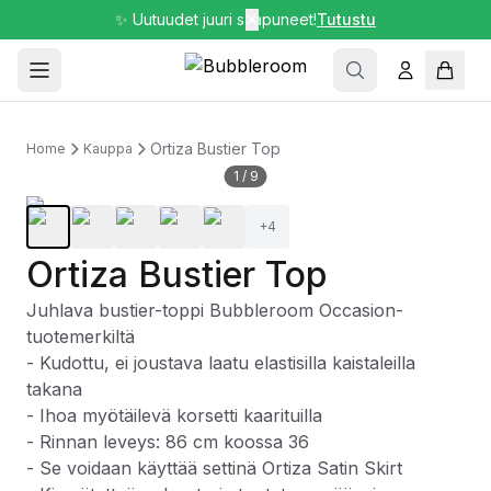
✨ Uutuudet juuri saapuneet!
✕
Tutustu
Ortiza Bustier Top
Home
Kauppa
1
/
9
+
4
Ortiza Bustier Top
Juhlava bustier-toppi Bubbleroom Occasion-
tuotemerkiltä
- Kudottu, ei joustava laatu elastisilla kaistaleilla
takana
- Ihoa myötäilevä korsetti kaarituilla
- Rinnan leveys: 86 cm koossa 36
- Se voidaan käyttää settinä Ortiza Satin Skirt