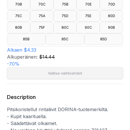
70B
70C
75B
70E
70D
75C
75A
75D
75E
80D
80B
75F
80C
90C
90B
85B
85C
85D
Alkaen
$4.33
Alkuperäinen:
$14.44
-
70
%
Valitse vaihtoehdot
Description
Pitsikoristellut rintaliivit DORINA-tuotemerkiltä.
- Kupit kaarituella.
- Säädettävät olkaimet.