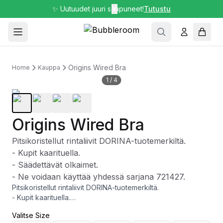
✨ Uutuudet juuri saapuneet!
✕
Tutustu
Origins Wired Bra
Home
Kauppa
1
/
4
Origins Wired Bra
Pitsikoristellut rintaliivit DORINA-tuotemerkiltä.
- Kupit kaarituella.
- Säädettävät olkaimet.
- Ne voidaan käyttää yhdessä sarjana 721427.
Pitsikoristellut rintaliivit DORINA-tuotemerkiltä.
- Kupit kaarituella.
- Säädettävät olkaimet.
Valitse Size
- Ne voidaan käyttää yhdessä sarjana 721427.