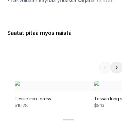
- Ne voidaan käyttää yhdessä sarjana 721427.
Saatat pitää myös näistä
Tessie maxi dress
Tessan long sleeve 
$10.28
$9.13