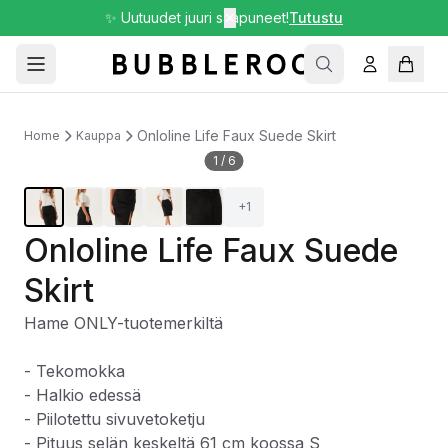
✨ Uutuudet juuri saapuneet!
✕
Tutustu
Onloline Life Faux Suede Skirt
Home
Kauppa
1
/
6
+
1
Onloline Life Faux Suede
Skirt
Hame ONLY-tuotemerkiltä
- Tekomokka
- Halkio edessä
- Piilotettu sivuvetoketju
- Pituus selän keskeltä 61 cm koossa S