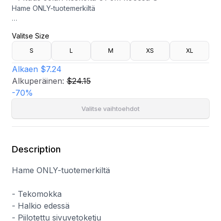
Hame ONLY-tuotemerkiltä
- Tekomokka
Valitse Size
- Halkio edessä
- Piilotettu sivuvetoketju
S
L
M
XS
XL
- Pituus selän keskeltä 61 cm koossa S
Alkaen
$7.24
Alkuperäinen:
$24.15
-
70
%
Valitse vaihtoehdot
Description
Hame ONLY-tuotemerkiltä
- Tekomokka
- Halkio edessä
- Piilotettu sivuvetoketju