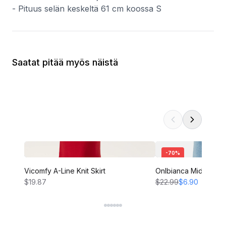
- Pituus selän keskeltä 61 cm koossa S
Saatat pitää myös näistä
-
70
%
Vicomfy A-Line Knit Skirt
Onlbianca Midi Skirt
$19.87
$22.99
$6.90