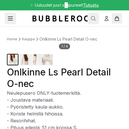
✨ Uutuudet juuri saapuneet!
✕
Tutustu
Onlkinne Ls Pearl Detail O-nec
Home
Kauppa
1
/
4
Onlkinne Ls Pearl Detail
O-nec
Neulepusero ONLY-tuotemerkiltä.
- Joustava materiaali.
- Pyöristetty kaula-aukko.
- Koriste helmillä hihoissa.
- Resorihihat.
- Pituus edestä: 51 cm koossa S.