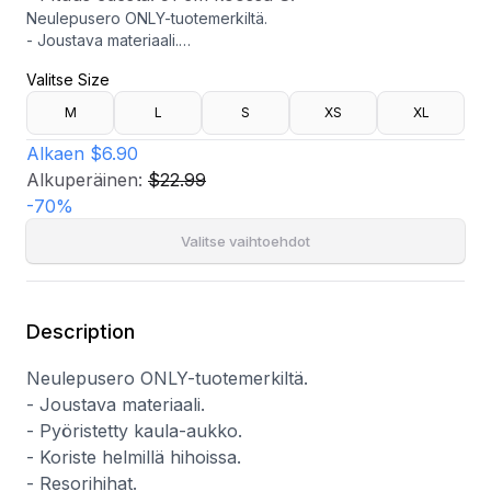
Neulepusero ONLY-tuotemerkiltä.
- Joustava materiaali.
- Pyöristetty kaula-aukko.
Valitse Size
- Koriste helmillä hihoissa.
- Resorihihat.
M
L
S
XS
XL
- Pituus edestä: 51 cm koossa S.
Alkaen
$6.90
Alkuperäinen:
$22.99
-
70
%
Valitse vaihtoehdot
Description
Neulepusero ONLY-tuotemerkiltä.
- Joustava materiaali.
- Pyöristetty kaula-aukko.
- Koriste helmillä hihoissa.
- Resorihihat.