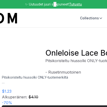
✨ Uutuudet juuri saapuneet!
✕
Tutustu
Collections
Onleloise Lace B
Pitsikoristeltu hiussolki ONLY-tuot
- Rusetinmuotoinen
Pitsikoristeltu hiussolki ONLY-tuotemerkiltä
- Rusetinmuotoinen
$1.23
Alkuperäinen:
$4.10
-
70
%