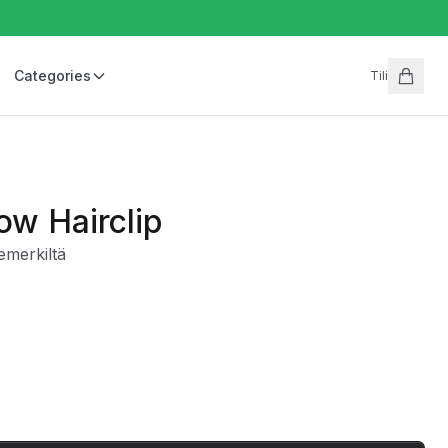
Categories
Tili
ow Hairclip
emerkiltä