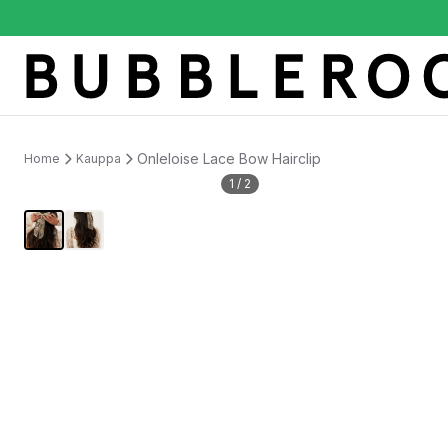
Onleloise Lace Bow Hairclip
Home
Kauppa
1
/
2