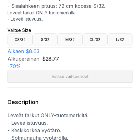
- Sisälahkeen pituus: 72 cm koossa S/32.
Leveät farkut ONLY-tuotemerkiltä.
- Leveä istuvuus.
- Keskikorkea vyötärö.
Valitse Size
- Solmunauha vyötäröllä.
- Viisitaskuinen malli.
XS/32
S/32
M/32
XL/32
L/32
- Vetoketjusepalus napilla ylhäällä.
- Sisälahkeen pituus: 72 cm koossa S/32.
Alkaen
$8.63
Alkuperäinen:
$28.77
-
70
%
Valitse vaihtoehdot
Description
Leveät farkut ONLY-tuotemerkiltä.
- Leveä istuvuus.
- Keskikorkea vyötärö.
- Solmunauha vyötäröllä.