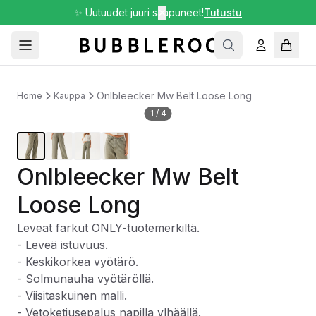
✨ Uutuudet juuri saapuneet!
✕
Tutustu
Onlbleecker Mw Belt Loose Long
Home
Kauppa
1
/
4
Onlbleecker Mw Belt
Loose Long
Leveät farkut ONLY-tuotemerkiltä.
- Leveä istuvuus.
- Keskikorkea vyötärö.
- Solmunauha vyötäröllä.
- Viisitaskuinen malli.
- Vetoketjusepalus napilla ylhäällä.