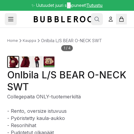
✨ Uutuudet juuri saapuneet!
✕
Tutustu
Onlbila L/S BEAR O-NECK SWT
Home
Kauppa
1
/
4
Onlbila L/S BEAR O-NECK
SWT
Collegepaita ONLY-tuotemerkiltä
- Rento, oversize istuvuus
- Pyöristetty kaula-aukko
- Resorihihat
- Pudotetut olkapäät