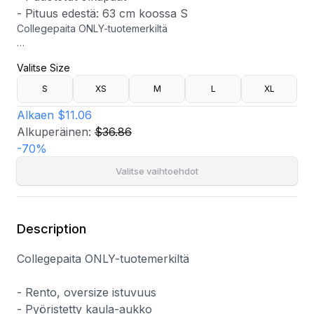
- Pituus edestä: 63 cm koossa S
Collegepaita ONLY-tuotemerkiltä
- Rento, oversize istuvuus
Valitse Size
- Pyöristetty kaula-aukko
- Resorihihat
S
XS
M
L
XL
- Pudotetut olkapäät
- Pituus edestä: 63 cm koossa S
Alkaen
$11.06
Alkuperäinen:
$36.86
-
70
%
Valitse vaihtoehdot
Description
Collegepaita ONLY-tuotemerkiltä
- Rento, oversize istuvuus
- Pyöristetty kaula-aukko