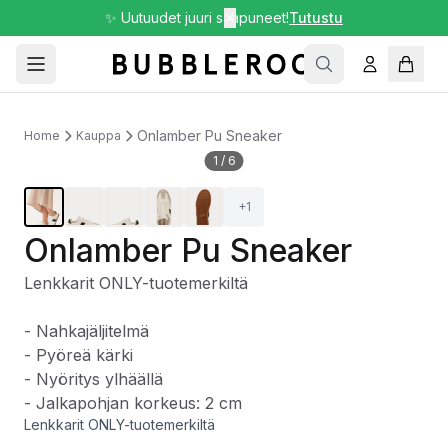
✨ Uutuudet juuri saapuneet!
✕
Tutustu
Onlamber Pu Sneaker
Home
Kauppa
1
/
6
+
1
Onlamber Pu Sneaker
Lenkkarit ONLY-tuotemerkiltä
- Nahkajäljitelmä
- Pyöreä kärki
- Nyöritys ylhäällä
- Jalkapohjan korkeus: 2 cm
Lenkkarit ONLY-tuotemerkiltä