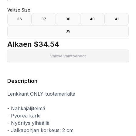
- Nahkajäljitelmä
Valitse Size
- Pyöreä kärki
- Nyöritys ylhäällä
36
37
38
40
41
- Jalkapohjan korkeus: 2 cm
39
Alkaen
$34.54
Valitse vaihtoehdot
Description
Lenkkarit ONLY-tuotemerkiltä
- Nahkajäljitelmä
- Pyöreä kärki
- Nyöritys ylhäällä
- Jalkapohjan korkeus: 2 cm