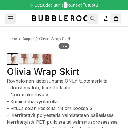
✨ Uutuudet juuri saapuneet!
✕
Tutustu
Olivia Wrap Skirt
Home
Kauppa
1
/
4
Olivia Wrap Skirt
Röyhelöinen kietaisuhame ONLY-tuotemerkiltä.
- Joustamaton, kudottu laatu.
- Normaali istuvuus.
- Kuminauha vyötäröllä.
- Pituus selän keskeltä 48 cm koossa S.
- Kierrätettyä polyesteriä valmistetaan pääasiassa
kierrätetyistä PET-pulloista tai valmistusprosessissa