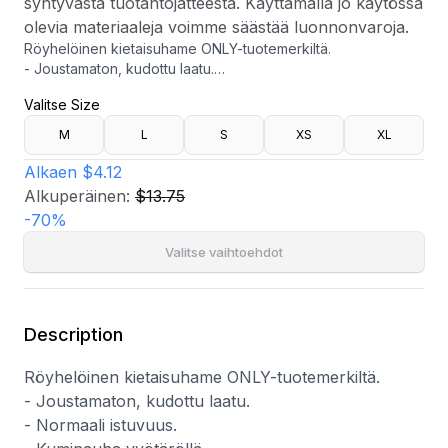
syntyvästä tuotantojätteestä. Käyttämällä jo käytössä
olevia materiaaleja voimme säästää luonnonvaroja.
Röyhelöinen kietaisuhame ONLY-tuotemerkiltä.
- Joustamaton, kudottu laatu.
- Normaali istuvuus.
Valitse Size
- Kuminauha vyötäröllä.
- Pituus selän keskeltä 48 cm koossa S.
M
L
S
XS
XL
- Kierrätettyä polyesteriä valmistetaan pääasiassa
kierrätetyistä PET-pulloista tai valmistusprosessissa
Alkaen
$4.12
syntyvästä tuotantojätteestä. Käyttämällä jo käytössä olevia
Alkuperäinen:
$13.75
materiaaleja voimme säästää luonnonvaroja.
-
70
%
Valitse vaihtoehdot
Description
Röyhelöinen kietaisuhame ONLY-tuotemerkiltä.
- Joustamaton, kudottu laatu.
- Normaali istuvuus.