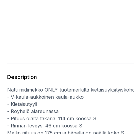
Description
Nätti midimekko ONLY-tuotemerkiltä kietaisuyksityiskohd
- V-kaula-aukkoinen kaula-aukko
- Kietaisutyyli
- Röyhelö alareunassa
- Pituus olalta takana: 114 cm koossa S
- Rinnan leveys: 46 cm koossa S
Mallin pituus on 175 cm ja hänellä on päällä koko S.