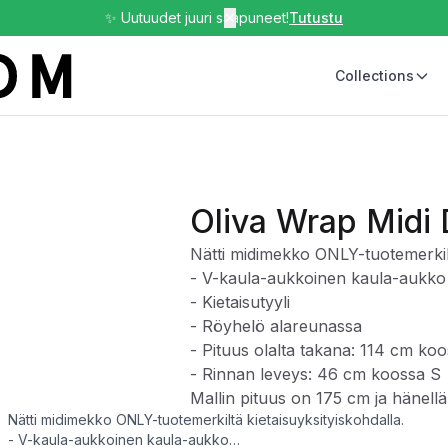
✨ Uutuudet juuri saapuneet!
✕
Tutustu
Collections
Oliva Wrap Midi 
Nätti midimekko ONLY-tuotemerkilt
- V-kaula-aukkoinen kaula-aukko
- Kietaisutyyli
- Röyhelö alareunassa
- Pituus olalta takana: 114 cm ko
- Rinnan leveys: 46 cm koossa S
Mallin pituus on 175 cm ja hänell
Nätti midimekko ONLY-tuotemerkiltä kietaisuyksityiskohdalla.
- V-kaula-aukkoinen kaula-aukko