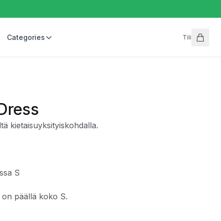
Categories
Tili
Dress
ä kietaisuyksityiskohdalla.
ossa S
ä on päällä koko S.