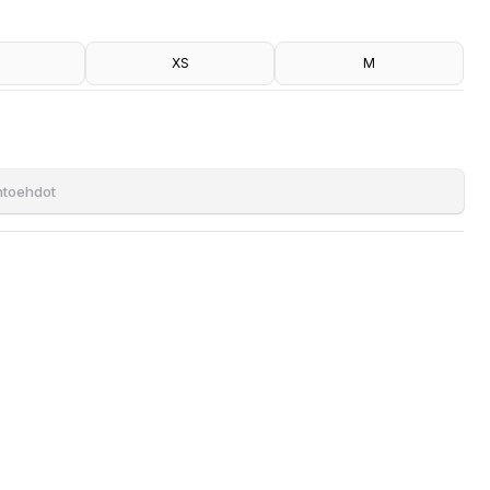
XS
M
ihtoehdot