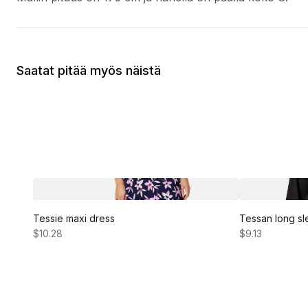
Saatat pitää myös näistä
Tessie maxi dress
Tessan long sl
$10.28
$9.13