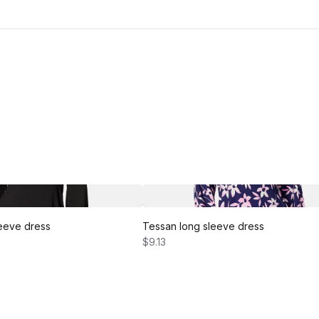
eeve dress
Tessan long sleeve dress
$9.13