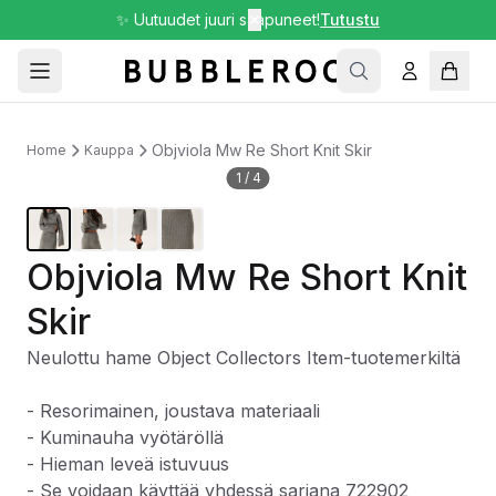
✨ Uutuudet juuri saapuneet!
✕
Tutustu
Objviola Mw Re Short Knit Skir
Home
Kauppa
1
/
4
Objviola Mw Re Short Knit
Skir
Neulottu hame Object Collectors Item-tuotemerkiltä
- Resorimainen, joustava materiaali
- Kuminauha vyötäröllä
- Hieman leveä istuvuus
- Se voidaan käyttää yhdessä sarjana 722902