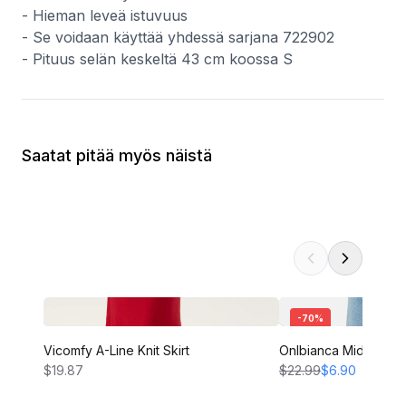
- Hieman leveä istuvuus
- Se voidaan käyttää yhdessä sarjana 722902
- Pituus selän keskeltä 43 cm koossa S
Saatat pitää myös näistä
-
70
%
Vicomfy A-Line Knit Skirt
Onlbianca Midi Skirt
$19.87
$22.99
$6.90