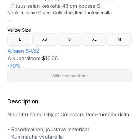
- Pituus selän keskeltä 43 cm koossa S
Neulottu hame Object Collectors Item-tuotemerkiltä
- Resorimainen, joustava materiaali
Valitse Size
- Kuminauha vyötäröllä
- Hieman leveä istuvuus
L
XS
S
XL
M
- Se voidaan käyttää yhdessä sarjana 722902
- Pituus selän keskeltä 43 cm koossa S
Alkaen
$4.82
Alkuperäinen:
$16.06
-
70
%
Valitse vaihtoehdot
Description
Neulottu hame Object Collectors Item-tuotemerkiltä
- Resorimainen, joustava materiaali
- Kuminauha vyötäröllä