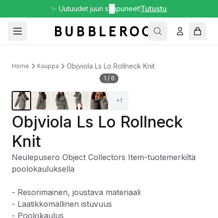
✨ Uutuudet juuri saapuneet!
✕
Tutustu
Objviola Ls Lo Rollneck Knit
Home
Kauppa
1
/
6
+
1
Objviola Ls Lo Rollneck
Knit
Neulepusero Object Collectors Item-tuotemerkiltä
poolokauluksella
- Resorimainen, joustava materiaali
- Laatikkomallinen istuvuus
- Poolokaulus