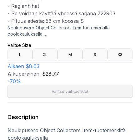
- Raglanhihat
- Se voidaan käyttää yhdessä sarjana 722903
- Pituus edestä: 58 cm koossa S
Neulepusero Object Collectors Item-tuotemerkiltä
poolokauluksella
Valitse Size
- Resorimainen, joustava materiaali
- Laatikkomallinen istuvuus
L
XL
M
S
XS
- Poolokaulus
- Raglanhihat
Alkaen
$8.63
- Se voidaan käyttää yhdessä sarjana 722903
Alkuperäinen:
$28.77
- Pituus edestä: 58 cm koossa S
-
70
%
Valitse vaihtoehdot
Description
Neulepusero Object Collectors Item-tuotemerkiltä
poolokauluksella