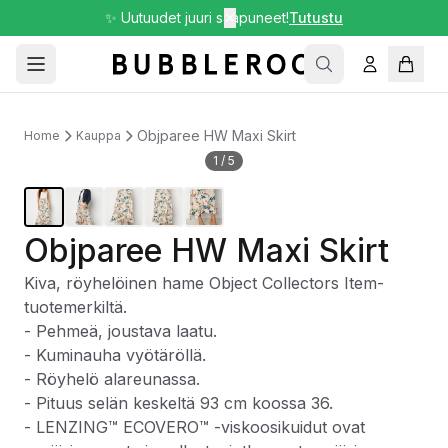
✨ Uutuudet juuri saapuneet!
✕
Tutustu
Objparee HW Maxi Skirt
Home
Kauppa
1
/
5
Objparee HW Maxi Skirt
Kiva, röyhelöinen hame Object Collectors Item-
tuotemerkiltä.
- Pehmeä, joustava laatu.
- Kuminauha vyötäröllä.
- Röyhelö alareunassa.
- Pituus selän keskeltä 93 cm koossa 36.
- LENZING™ ECOVERO™ -viskoosikuidut ovat