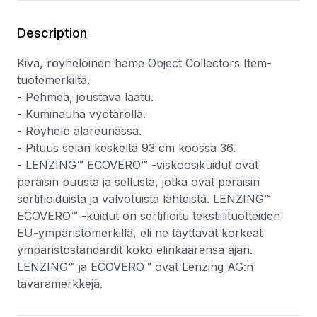
Description
Kiva, röyhelöinen hame Object Collectors Item-
tuotemerkiltä.
- Pehmeä, joustava laatu.
- Kuminauha vyötäröllä.
- Röyhelö alareunassa.
- Pituus selän keskeltä 93 cm koossa 36.
- LENZING™ ECOVERO™ -viskoosikuidut ovat
peräisin puusta ja sellusta, jotka ovat peräisin
sertifioiduista ja valvotuista lähteistä. LENZING™
ECOVERO™ -kuidut on sertifioitu tekstiilituotteiden
EU-ympäristömerkillä, eli ne täyttävät korkeat
ympäristöstandardit koko elinkaarensa ajan.
LENZING™ ja ECOVERO™ ovat Lenzing AG:n
tavaramerkkejä.