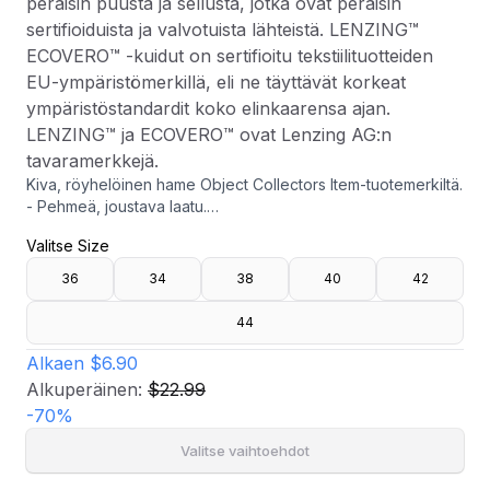
peräisin puusta ja sellusta, jotka ovat peräisin
sertifioiduista ja valvotuista lähteistä. LENZING™
ECOVERO™ -kuidut on sertifioitu tekstiilituotteiden
EU-ympäristömerkillä, eli ne täyttävät korkeat
ympäristöstandardit koko elinkaarensa ajan.
LENZING™ ja ECOVERO™ ovat Lenzing AG:n
tavaramerkkejä.
Kiva, röyhelöinen hame Object Collectors Item-tuotemerkiltä.
- Pehmeä, joustava laatu.
- Kuminauha vyötäröllä.
Valitse Size
- Röyhelö alareunassa.
- Pituus selän keskeltä 93 cm koossa 36.
36
34
38
40
42
- LENZING™ ECOVERO™ -viskoosikuidut ovat peräisin puusta
ja sellusta, jotka ovat peräisin sertifioiduista ja valvotuista
44
lähteistä. LENZING™ ECOVERO™ -kuidut on sertifioitu
tekstiilituotteiden EU-ympäristömerkillä, eli ne täyttävät
Alkaen
$6.90
korkeat ympäristöstandardit koko elinkaarensa ajan.
Alkuperäinen:
$22.99
LENZING™ ja ECOVERO™ ovat Lenzing AG:n tavaramerkkejä.
-
70
%
Valitse vaihtoehdot