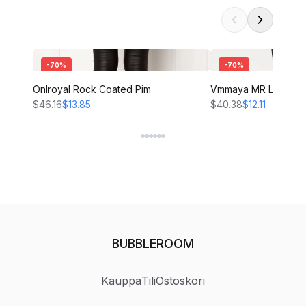
-
70
%
-
70
%
Onlroyal Rock Coated Pim
Vmmaya MR Loose p
$46.16
$13.85
$40.38
$12.11
BUBBLEROOM
Kauppa
Tili
Ostoskori