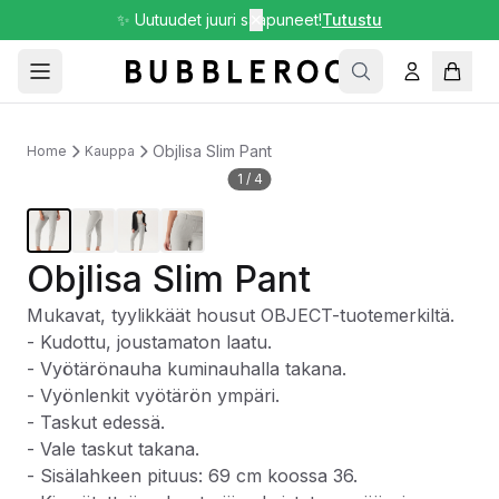
✨ Uutuudet juuri saapuneet!
✕
Tutustu
Objlisa Slim Pant
Home
Kauppa
1
/
4
Objlisa Slim Pant
Mukavat, tyylikkäät housut OBJECT-tuotemerkiltä.
- Kudottu, joustamaton laatu.
- Vyötärönauha kuminauhalla takana.
- Vyönlenkit vyötärön ympäri.
- Taskut edessä.
- Vale taskut takana.
- Sisälahkeen pituus: 69 cm koossa 36.