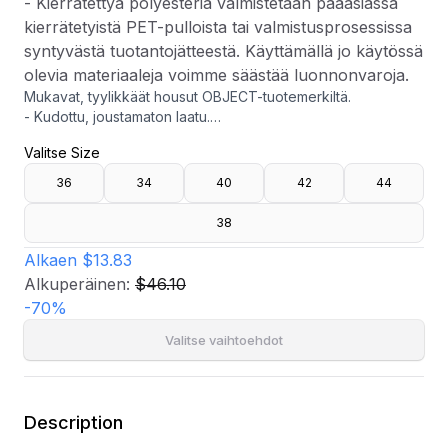
- Kierrätettyä polyesteriä valmistetaan pääasiassa
kierrätetyistä PET-pulloista tai valmistusprosessissa
syntyvästä tuotantojätteestä. Käyttämällä jo käytössä
olevia materiaaleja voimme säästää luonnonvaroja.
Mukavat, tyylikkäät housut OBJECT-tuotemerkiltä.
- Kudottu, joustamaton laatu.
- Vyötärönauha kuminauhalla takana.
Valitse Size
- Vyönlenkit vyötärön ympäri.
- Taskut edessä.
36
34
40
42
44
- Vale taskut takana.
- Sisälahkeen pituus: 69 cm koossa 36.
38
- Kierrätettyä polyesteriä valmistetaan pääasiassa
kierrätetyistä PET-pulloista tai valmistusprosessissa
Alkaen
$13.83
syntyvästä tuotantojätteestä. Käyttämällä jo käytössä olevia
Alkuperäinen:
$46.10
materiaaleja voimme säästää luonnonvaroja.
-
70
%
Valitse vaihtoehdot
Description