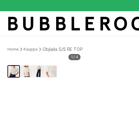
Objlaila S/S RE TOP
Home
Kauppa
1
/
4