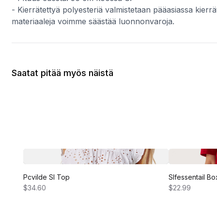
- Kierrätettyä polyesteriä valmistetaan pääasiassa kierrä
materiaaleja voimme säästää luonnonvaroja.
Saatat pitää myös näistä
Pcvilde Sl Top
Slfessentail B
$34.60
$22.99