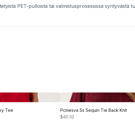
tetyistä PET-pulloista tai valmistusprosessissa syntyvästä t
oxy Tee
Pcmesva Ss Sequin Tie Back Knit
$40.32