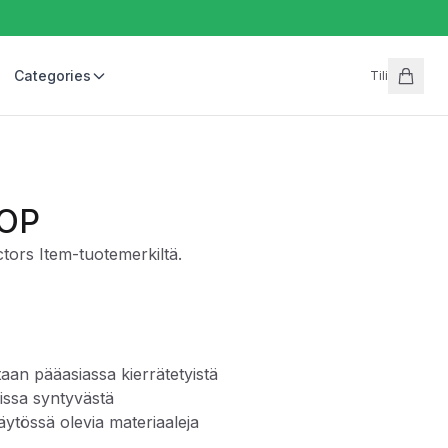
Categories
Tili
TOP
tors Item-tuotemerkiltä.
taan pääasiassa kierrätetyistä
sissa syntyvästä
äytössä olevia materiaaleja