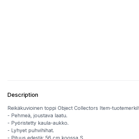
Description
Reikäkuvioinen toppi Object Collectors Item-tuotemerkil
- Pehmeä, joustava laatu.
- Pyöristetty kaula-aukko.
- Lyhyet puhvihihat.
- Pituus edestä: 56 cm koossa S.