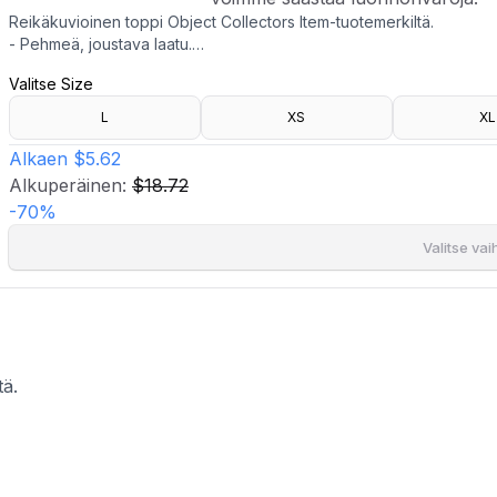
Reikäkuvioinen toppi Object Collectors Item-tuotemerkiltä.
- Pehmeä, joustava laatu.
- Pyöristetty kaula-aukko.
Valitse Size
- Lyhyet puhvihihat.
- Pituus edestä: 56 cm koossa S.
L
XS
XL
- Kierrätettyä polyesteriä valmistetaan pääasiassa kierrätetyistä PE
Käyttämällä jo käytössä olevia materiaaleja voimme säästää luonno
Alkaen
$5.62
Alkuperäinen:
$18.72
-
70
%
Valitse va
tä.