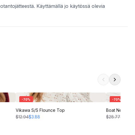
uotantojätteestä. Käyttämällä jo käytössä olevia
-
70
%
-
70
%
Vikawa S/S Flounce Top
Boat Neck Str
$12.94
$3.88
$28.77
$8.63