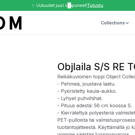
✨ Uutuudet juuri saapuneet!
✕
Tutustu
Collections
Objlaila S/S RE 
Reikäkuvioinen toppi Object Collec
- Pehmeä, joustava laatu.
- Pyöristetty kaula-aukko.
- Lyhyet puhvihihat.
- Pituus edestä: 56 cm koossa S.
- Kierrätettyä polyesteriä valmiste
PET-pulloista tai valmistusproses
tuotantojätteestä. Käyttämällä jo k
voimme säästää luonnonvaroja.