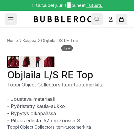
✨ Uutuudet juuri saapuneet!
✕
Tutustu
Objlaila L/S RE Top
Home
Kauppa
1
/
4
Objlaila L/S RE Top
Toppi Object Collectors Item-tuotemerkiltä
- Joustava materiaali
- Pyöristetty kaula-aukko
- Rypytys olkapäässä
- Pituus edestä: 57 cm koossa S
Toppi Object Collectors Item-tuotemerkiltä