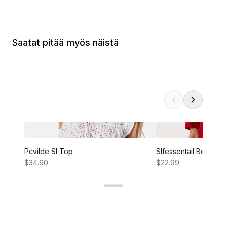
Saatat pitää myös näistä
Pcvilde Sl Top
Slfessentail Boxy Te
$34.60
$22.99