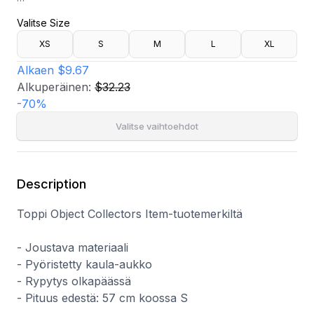
- Joustava materiaali
Valitse Size
- Pyöristetty kaula-aukko
- Rypytys olkapäässä
XS
S
M
L
XL
- Pituus edestä: 57 cm koossa S
Alkaen
$9.67
Alkuperäinen:
$32.23
-
70
%
Valitse vaihtoehdot
Description
Toppi Object Collectors Item-tuotemerkiltä
- Joustava materiaali
- Pyöristetty kaula-aukko
- Rypytys olkapäässä
- Pituus edestä: 57 cm koossa S