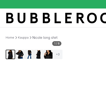
Nicole long shirt
Home
Kauppa
1
/
8
+
3