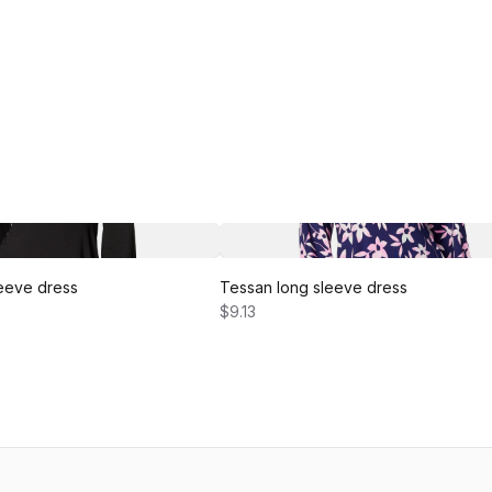
eeve dress
Tessan long sleeve dress
$9.13