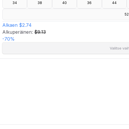
- Pituus olalta: 88 cm koossa 36.
34
38
40
36
44
52
Alkaen
$2.74
Alkuperäinen:
$9.13
-
70
%
Valitse va