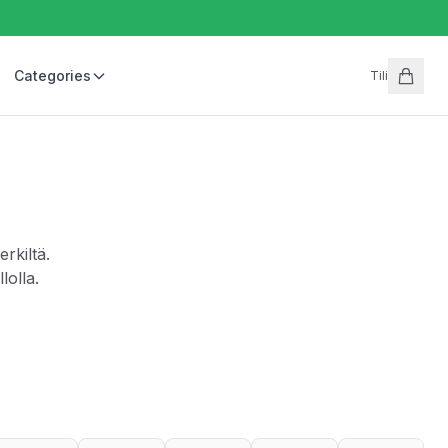
Categories
Tili
rkiltä.
lolla.