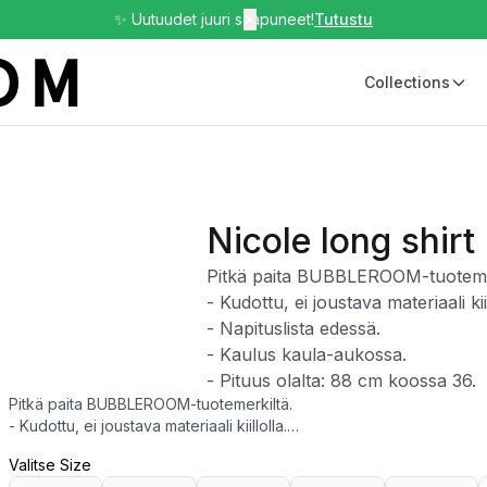
✨ Uutuudet juuri saapuneet!
✕
Tutustu
Collections
Nicole long shirt
Pitkä paita BUBBLEROOM-tuoteme
- Kudottu, ei joustava materiaali kiil
- Napituslista edessä.
- Kaulus kaula-aukossa.
- Pituus olalta: 88 cm koossa 36.
Pitkä paita BUBBLEROOM-tuotemerkiltä.
- Kudottu, ei joustava materiaali kiillolla.
- Napituslista edessä.
Valitse Size
- Kaulus kaula-aukossa.