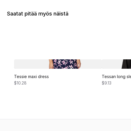
Saatat pitää myös näistä
Tessie maxi dress
Tessan long sl
$10.28
$9.13