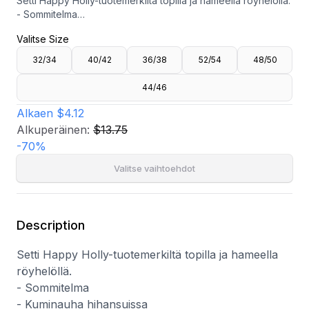
Setti Happy Holly-tuotemerkiltä topilla ja hameella röyhelöllä.
- Sommitelma
- Kuminauha hihansuissa
Valitse Size
- Kuminauha vyötäröllä
- Pituus edestä: 58 cm koossa 36/38
32/34
40/42
36/38
52/54
48/50
- Vaatteen pituus vyötäröltä: 72 cm koossa 36/38
44/46
Alkaen
$4.12
Alkuperäinen:
$13.75
-
70
%
Valitse vaihtoehdot
Description
Setti Happy Holly-tuotemerkiltä topilla ja hameella
röyhelöllä.
- Sommitelma
- Kuminauha hihansuissa