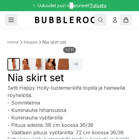
✨ Uutuudet juuri saapuneet!
✕
Tutustu
Nia skirt set
Home
Kauppa
1
/
11
+
6
Nia skirt set
Setti Happy Holly-tuotemerkiltä topilla ja hameella
röyhelöllä.
- Sommitelma
- Kuminauha hihansuissa
- Kuminauha vyötäröllä
- Pituus edestä: 58 cm koossa 36/38
- Vaatteen pituus vyötäröltä: 72 cm koossa 36/38