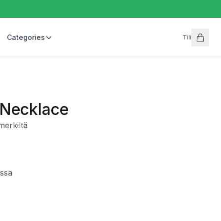
Categories
Tili
 Necklace
erkiltä
essa