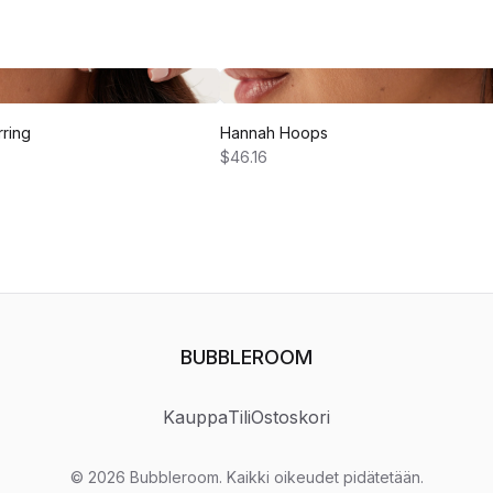
rring
Hannah Hoops
$46.16
BUBBLEROOM
Kauppa
Tili
Ostoskori
©
2026
Bubbleroom
.
Kaikki oikeudet pidätetään.