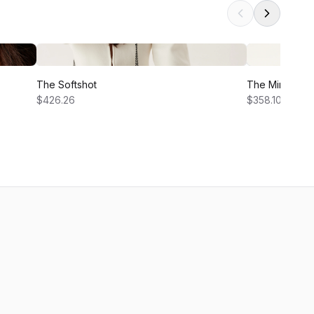
The Softshot
The Mini Sack
$426.26
$358.10