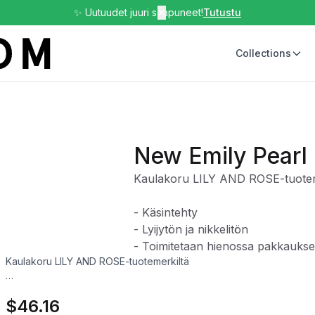
✨ Uutuudet juuri saapuneet!
✕
Tutustu
Collections
New Emily Pearl
Kaulakoru LILY AND ROSE-tuotem
- Käsintehty
- Lyijytön ja nikkelitön
- Toimitetaan hienossa pakkauks
Kaulakoru LILY AND ROSE-tuotemerkiltä
- Käsintehty
$46.16
- Lyijytön ja nikkelitön