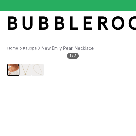
New Emily Pearl Necklace
Home
Kauppa
1
/
3