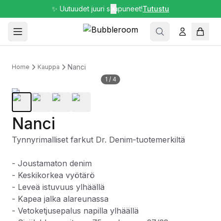
✨ Uutuudet juuri saapuneet!
✕
Tutustu
Nanci
Home
Kauppa
1
/
4
Nanci
Tynnyrimalliset farkut Dr. Denim-tuotemerkiltä
- Joustamaton denim
- Keskikorkea vyötärö
- Leveä istuvuus ylhäällä
- Kapea jalka alareunassa
- Vetoketjusepalus napilla ylhäällä