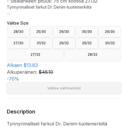
- Sisälahkeen pituus: 75 cm koossa 27/32
Tynnyrimalliset farkut Dr. Denim-tuotemerkiltä
- Joustamaton denim
Valitse Size
- Keskikorkea vyötärö
- Leveä istuvuus ylhäällä
28/30
25/30
29/30
30/30
26/30
- Kapea jalka alareunassa
- Vetoketjusepalus napilla ylhäällä
27/30
31/32
29/32
26/32
30/32
- Sisälahkeen pituus: 75 cm koossa 27/32
27/32
28/32
Alkaen
$13.83
Alkuperäinen:
$46.10
-
70
%
Valitse vaihtoehdot
Description
Tynnyrimalliset farkut Dr. Denim-tuotemerkiltä