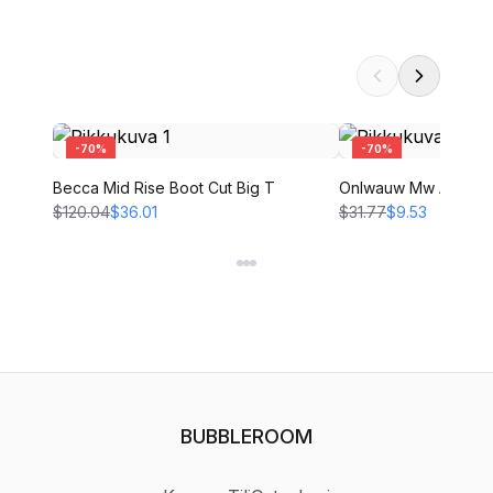
-
70
%
-
70
%
Becca Mid Rise Boot Cut Big T
Onlwauw Mw Ank Spa
$120.04
$36.01
$31.77
$9.53
BUBBLEROOM