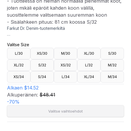
- Tuotteessa on hieman normaalia pienemmät koot,
joten mikäli epäröit kahden koon välillä,
suosittelemme valitsemaan suuremman koon
- Sisälahkeen pituus: 81 cm koossa S/32
Farkut Dr. Denim-tuotemerkiltä
- Korkea vyötärö
Valitse Size
- Vetoketjusepalus
- Vartalonmyötäinen istuvuus ylhäällä flare-lahkeilla
L/30
XS/30
M/30
XL/30
S/30
alareunassa
- Joustava materiaali
XL/32
S/32
XS/32
L/32
M/32
- Tuotteessa on hieman normaalia pienemmät koot, joten
mikäli epäröit kahden koon välillä, suosittelemme
XS/34
S/34
L/34
XL/34
M/34
valitsemaan suuremman koon
- Sisälahkeen pituus: 81 cm koossa S/32
Alkaen
$14.52
Alkuperäinen:
$48.41
-
70
%
Valitse vaihtoehdot