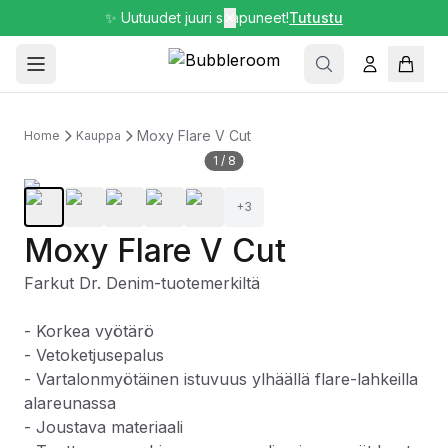
✨ Uutuudet juuri saapuneet!
✕
Tutustu
Moxy Flare V Cut
Home
Kauppa
1
/
8
+
3
Moxy Flare V Cut
Farkut Dr. Denim-tuotemerkiltä
- Korkea vyötärö
- Vetoketjusepalus
- Vartalonmyötäinen istuvuus ylhäällä flare-lahkeilla
alareunassa
- Joustava materiaali