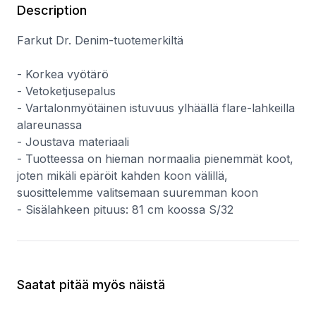
Description
Farkut Dr. Denim-tuotemerkiltä
- Korkea vyötärö
- Vetoketjusepalus
- Vartalonmyötäinen istuvuus ylhäällä flare-lahkeilla
alareunassa
- Joustava materiaali
- Tuotteessa on hieman normaalia pienemmät koot,
joten mikäli epäröit kahden koon välillä,
suosittelemme valitsemaan suuremman koon
- Sisälahkeen pituus: 81 cm koossa S/32
Saatat pitää myös näistä