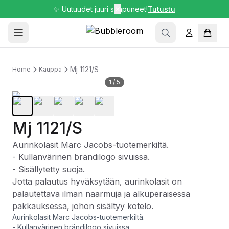
✨ Uutuudet juuri saapuneet!
✕
Tutustu
Mj 1121/S
Home
Kauppa
1
/
5
Mj 1121/S
Aurinkolasit Marc Jacobs-tuotemerkiltä.
- Kullanvärinen brändilogo sivuissa.
- Sisällytetty suoja.
Jotta palautus hyväksytään, aurinkolasit on
palautettava ilman naarmuja ja alkuperäisessä
pakkauksessa, johon sisältyy kotelo.
Aurinkolasit Marc Jacobs-tuotemerkiltä.
- Kullanvärinen brändilogo sivuissa.