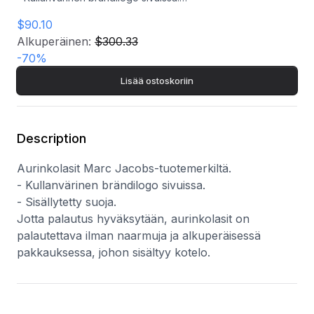
- Sisällytetty suoja.
$90.10
Jotta palautus hyväksytään, aurinkolasit on palautettava
ilman naarmuja ja alkuperäisessä pakkauksessa, johon
Alkuperäinen:
$300.33
sisältyy kotelo.
-
70
%
Lisää ostoskoriin
Description
Aurinkolasit Marc Jacobs-tuotemerkiltä.
- Kullanvärinen brändilogo sivuissa.
- Sisällytetty suoja.
Jotta palautus hyväksytään, aurinkolasit on
palautettava ilman naarmuja ja alkuperäisessä
pakkauksessa, johon sisältyy kotelo.