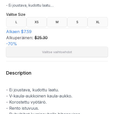
- Ei joustava, kudottu laatu.
- V-kaula-aukkoinen kaula-aukko.
Valitse Size
- Korostettu vyötärö.
- Rento istuvuus.
L
XS
M
S
XL
- Puhvihihat kuminauhalla hihansuissa.
- Pituus olalta: 115 cm koossa S.
Alkaen
$7.59
Alkuperäinen:
$25.30
-
70
%
Valitse vaihtoehdot
Description
- Ei joustava, kudottu laatu.
- V-kaula-aukkoinen kaula-aukko.
- Korostettu vyötärö.
- Rento istuvuus.