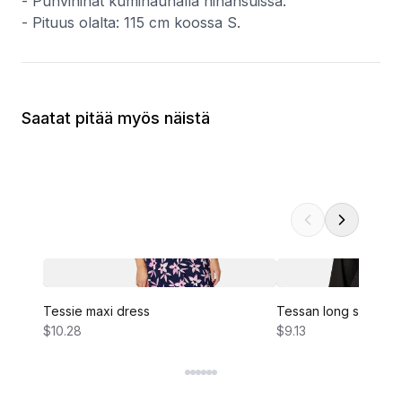
- Puhvihihat kuminauhalla hihansuissa.
- Pituus olalta: 115 cm koossa S.
Saatat pitää myös näistä
Tessie maxi dress
Tessan long sleeve 
$10.28
$9.13