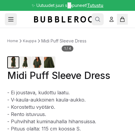
✨ Uutuudet juuri saapuneet!
✕
Tutustu
Midi Puff Sleeve Dress
Home
Kauppa
1
/
4
Midi Puff Sleeve Dress
- Ei joustava, kudottu laatu.
- V-kaula-aukkoinen kaula-aukko.
- Korostettu vyötärö.
- Rento istuvuus.
- Puhvihihat kuminauhalla hihansuissa.
- Pituus olalta: 115 cm koossa S.