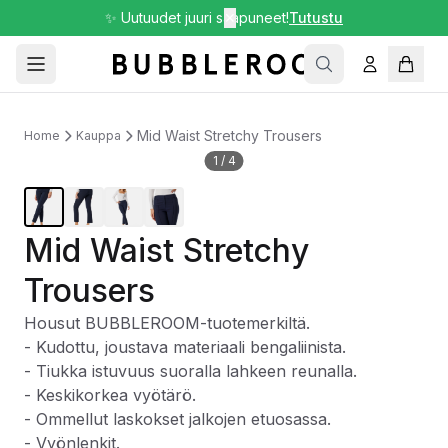
✨ Uutuudet juuri saapuneet!
✕
Tutustu
Mid Waist Stretchy Trousers
Home
Kauppa
1
/
4
Mid Waist Stretchy
Trousers
Housut BUBBLEROOM-tuotemerkiltä.
- Kudottu, joustava materiaali bengaliinista.
- Tiukka istuvuus suoralla lahkeen reunalla.
- Keskikorkea vyötärö.
- Ommellut laskokset jalkojen etuosassa.
- Vyönlenkit.