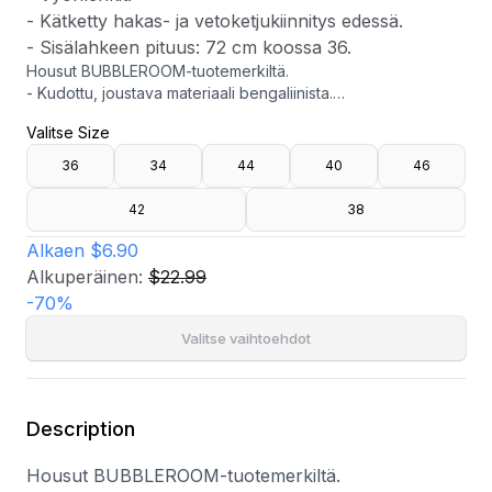
- Kätketty hakas- ja vetoketjukiinnitys edessä.
- Sisälahkeen pituus: 72 cm koossa 36.
Housut BUBBLEROOM-tuotemerkiltä.
- Kudottu, joustava materiaali bengaliinista.
- Tiukka istuvuus suoralla lahkeen reunalla.
Valitse Size
- Keskikorkea vyötärö.
- Ommellut laskokset jalkojen etuosassa.
36
34
44
40
46
- Vyönlenkit.
- Kätketty hakas- ja vetoketjukiinnitys edessä.
42
38
- Sisälahkeen pituus: 72 cm koossa 36.
Alkaen
$6.90
Alkuperäinen:
$22.99
-
70
%
Valitse vaihtoehdot
Description
Housut BUBBLEROOM-tuotemerkiltä.