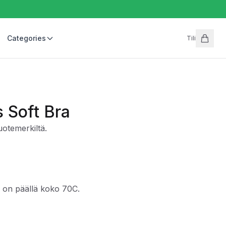
Categories
Tili
s Soft Bra
uotemerkiltä.
ä on päällä koko 70C.