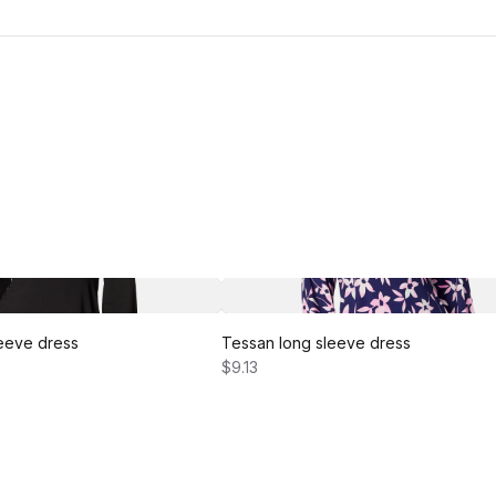
eeve dress
Tessan long sleeve dress
$9.13