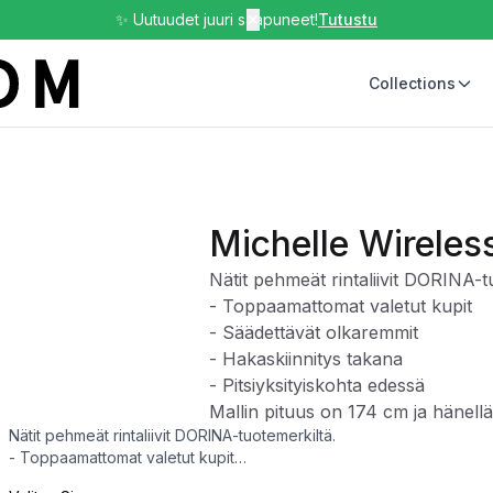
✨ Uutuudet juuri saapuneet!
✕
Tutustu
Collections
Michelle Wireles
Nätit pehmeät rintaliivit DORINA-t
- Toppaamattomat valetut kupit
- Säädettävät olkaremmit
- Hakaskiinnitys takana
- Pitsiyksityiskohta edessä
Mallin pituus on 174 cm ja hänell
Nätit pehmeät rintaliivit DORINA-tuotemerkiltä.
- Toppaamattomat valetut kupit
- Säädettävät olkaremmit