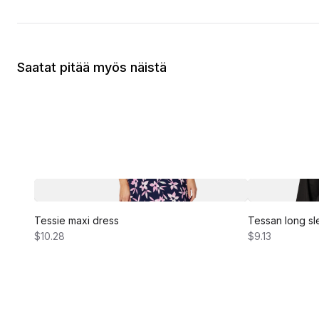
Saatat pitää myös näistä
Tessie maxi dress
Tessan long sl
$10.28
$9.13