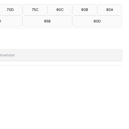
70D
75C
80C
80B
80A
D
85B
80D
ihtoehdot