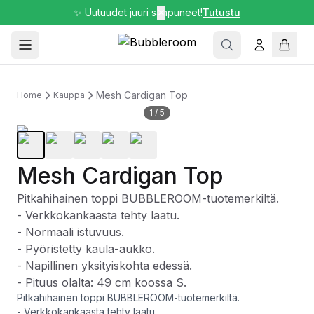
✨ Uutuudet juuri saapuneet!
✕
Tutustu
Mesh Cardigan Top
Home
Kauppa
1
/
5
Mesh Cardigan Top
Pitkahihainen toppi BUBBLEROOM-tuotemerkiltä.
- Verkkokankaasta tehty laatu.
- Normaali istuvuus.
- Pyöristetty kaula-aukko.
- Napillinen yksityiskohta edessä.
- Pituus olalta: 49 cm koossa S.
Pitkahihainen toppi BUBBLEROOM-tuotemerkiltä.
- Verkkokankaasta tehty laatu.