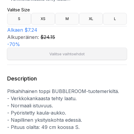
- Normaali istuvuus.
Valitse Size
- Pyöristetty kaula-aukko.
- Napillinen yksityiskohta edessä.
S
XS
M
XL
L
- Pituus olalta: 49 cm koossa S.
Alkaen
$7.24
Alkuperäinen:
$24.15
-
70
%
Valitse vaihtoehdot
Description
Pitkahihainen toppi BUBBLEROOM-tuotemerkiltä.
- Verkkokankaasta tehty laatu.
- Normaali istuvuus.
- Pyöristetty kaula-aukko.
- Napillinen yksityiskohta edessä.
- Pituus olalta: 49 cm koossa S.