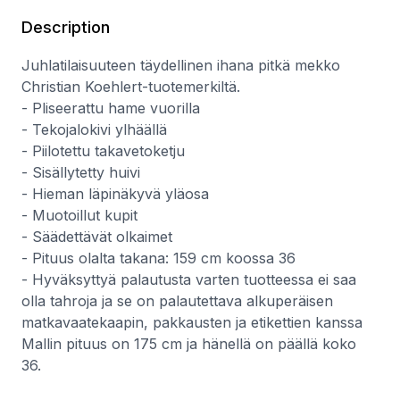
Mallin pituus on 175 cm ja hänellä on päällä koko 36.
Description
Juhlatilaisuuteen täydellinen ihana pitkä mekko
Christian Koehlert-tuotemerkiltä.
- Pliseerattu hame vuorilla
- Tekojalokivi ylhäällä
- Piilotettu takavetoketju
- Sisällytetty huivi
- Hieman läpinäkyvä yläosa
- Muotoillut kupit
- Säädettävät olkaimet
- Pituus olalta takana: 159 cm koossa 36
- Hyväksyttyä palautusta varten tuotteessa ei saa
olla tahroja ja se on palautettava alkuperäisen
matkavaatekaapin, pakkausten ja etikettien kanssa
Mallin pituus on 175 cm ja hänellä on päällä koko
36.