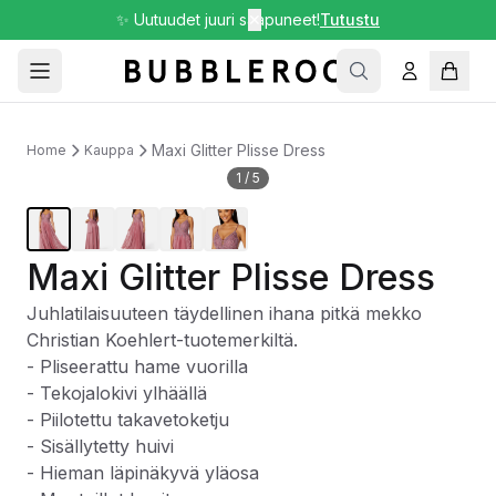
✨ Uutuudet juuri saapuneet!
✕
Tutustu
Maxi Glitter Plisse Dress
Home
Kauppa
1
/
5
Maxi Glitter Plisse Dress
Juhlatilaisuuteen täydellinen ihana pitkä mekko
Christian Koehlert-tuotemerkiltä.
- Pliseerattu hame vuorilla
- Tekojalokivi ylhäällä
- Piilotettu takavetoketju
- Sisällytetty huivi
- Hieman läpinäkyvä yläosa