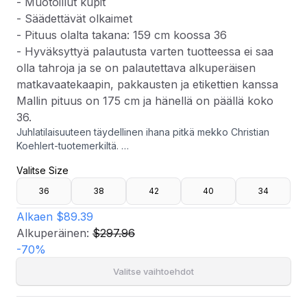
- Muotoillut kupit
- Säädettävät olkaimet
- Pituus olalta takana: 159 cm koossa 36
- Hyväksyttyä palautusta varten tuotteessa ei saa
olla tahroja ja se on palautettava alkuperäisen
matkavaatekaapin, pakkausten ja etikettien kanssa
Mallin pituus on 175 cm ja hänellä on päällä koko
36.
Juhlatilaisuuteen täydellinen ihana pitkä mekko Christian
Koehlert-tuotemerkiltä.
- Pliseerattu hame vuorilla
Valitse Size
- Tekojalokivi ylhäällä
- Piilotettu takavetoketju
36
38
42
40
34
- Sisällytetty huivi
- Hieman läpinäkyvä yläosa
Alkaen
$89.39
- Muotoillut kupit
Alkuperäinen:
$297.96
- Säädettävät olkaimet
-
70
%
- Pituus olalta takana: 159 cm koossa 36
- Hyväksyttyä palautusta varten tuotteessa ei saa olla tahroja
Valitse vaihtoehdot
ja se on palautettava alkuperäisen matkavaatekaapin,
pakkausten ja etikettien kanssa