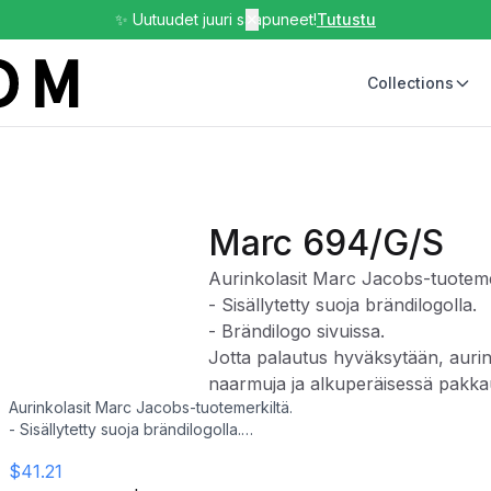
✨ Uutuudet juuri saapuneet!
✕
Tutustu
Collections
Marc 694/G/S
Aurinkolasit Marc Jacobs-tuoteme
- Sisällytetty suoja brändilogolla.
- Brändilogo sivuissa.
Jotta palautus hyväksytään, aurin
naarmuja ja alkuperäisessä pakkau
Aurinkolasit Marc Jacobs-tuotemerkiltä.
- Sisällytetty suoja brändilogolla.
- Brändilogo sivuissa.
$41.21
Jotta palautus hyväksytään, aurinkolasit on palautettava ilman naa