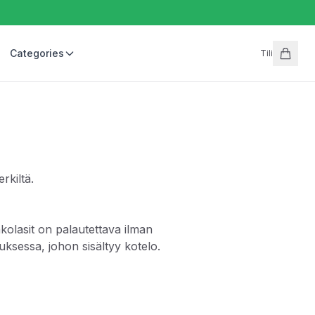
Categories
Tili
rkiltä.
kolasit on palautettava ilman
ksessa, johon sisältyy kotelo.
rmuja ja alkuperäisessä pakkauksessa, johon sisältyy kotelo.