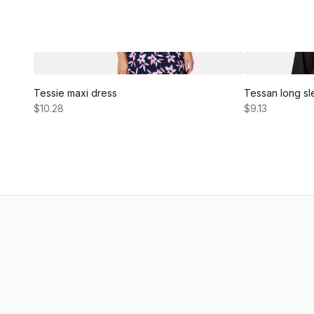
Tessie maxi dress
Tessan long sl
$10.28
$9.13