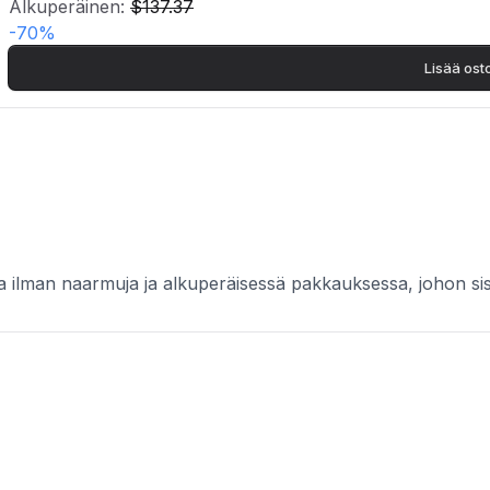
Alkuperäinen:
$137.37
-
70
%
Lisää ost
a ilman naarmuja ja alkuperäisessä pakkauksessa, johon sis