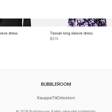
eeve dress
Tessan long sleeve dress
$9.13
BUBBLEROOM
Kauppa
Tili
Ostoskori
©
2026
Bubbleroom
.
Kaikki oikeudet pidätetään.