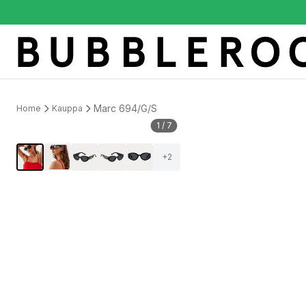
Marc 694/G/S
Home
Kauppa
1
/
7
+
2