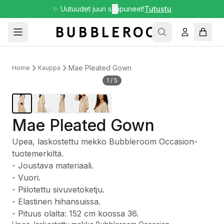
✨ Uutuudet juuri saapuneet!
✕
Tutustu
Mae Pleated Gown
Home
Kauppa
1
/
5
Mae Pleated Gown
Upea, laskostettu mekko Bubbleroom Occasion-
tuotemerkiltä.
- Joustava materiaali.
- Vuori.
- Piilotettu sivuvetoketju.
- Elastinen hihansuissa.
- Pituus olalta: 152 cm koossa 36.