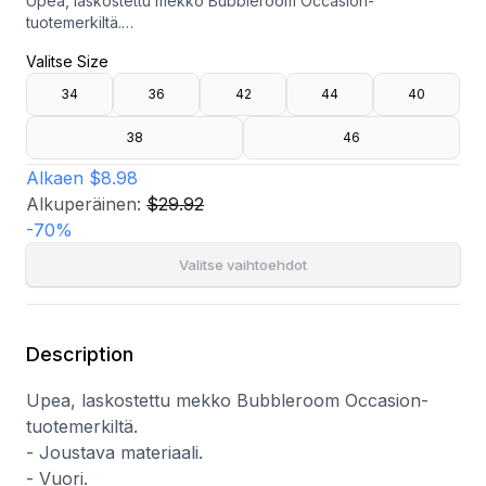
Upea, laskostettu mekko Bubbleroom Occasion-
tuotemerkiltä.
- Joustava materiaali.
Valitse Size
- Vuori.
- Piilotettu sivuvetoketju.
34
36
42
44
40
- Elastinen hihansuissa.
- Pituus olalta: 152 cm koossa 36.
38
46
Alkaen
$8.98
Alkuperäinen:
$29.92
-
70
%
Valitse vaihtoehdot
Description
Upea, laskostettu mekko Bubbleroom Occasion-
tuotemerkiltä.
- Joustava materiaali.
- Vuori.