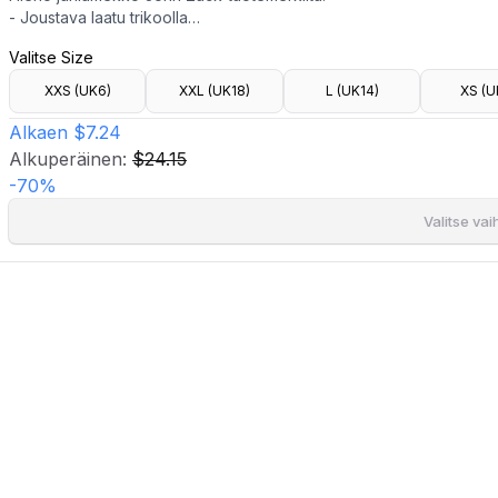
- Joustava laatu trikoolla
- Syvä kaula-aukko
Valitse Size
- Solmuyksityiskohta
- Olkatoppaukset
XXS (UK6)
XXL (UK18)
L (UK14)
XS (U
- Pituus olalta takana: 140 cm koossa XS(UK8)
Mallin pituus on 173 cm ja hänellä on päällä koko XS(UK8).
Alkaen
$7.24
Alkuperäinen:
$24.15
-
70
%
Valitse va