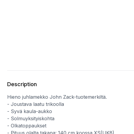
Description
Hieno juhlamekko John Zack-tuotemerkiltä.
- Joustava laatu trikoolla
- Syvä kaula-aukko
- Solmuyksityiskohta
- Olkatoppaukset
- Pituus olalta takana: 140 cm koossa XS(UK8)