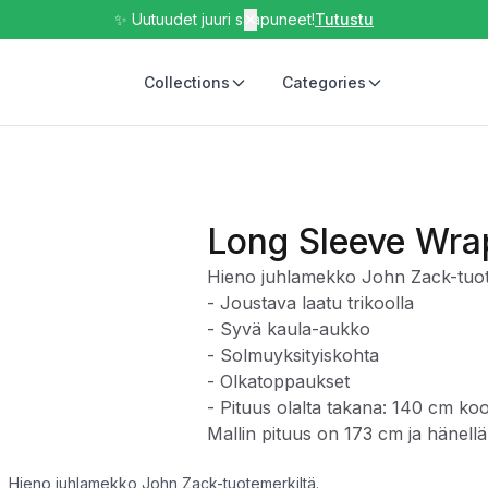
✨ Uutuudet juuri saapuneet!
✕
Tutustu
Collections
Categories
Long Sleeve Wra
Hieno juhlamekko John Zack-tuot
- Joustava laatu trikoolla
- Syvä kaula-aukko
- Solmuyksityiskohta
- Olkatoppaukset
- Pituus olalta takana: 140 cm k
Mallin pituus on 173 cm ja hänell
Hieno juhlamekko John Zack-tuotemerkiltä.