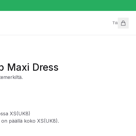
Tili
p Maxi Dress
emerkiltä.
oossa XS(UK8)
ä on päällä koko XS(UK8).