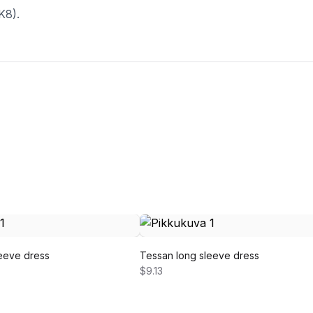
K8).
eeve dress
Tessan long sleeve dress
$9.13