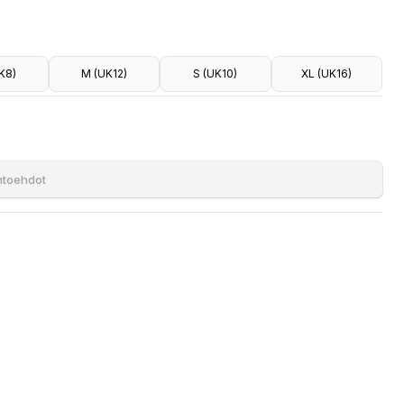
K8)
M (UK12)
S (UK10)
XL (UK16)
ihtoehdot