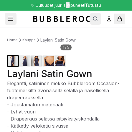
✨ Uutuudet juuri saapuneet!
✕
Tutustu
Laylani Satin Gown
Home
Kauppa
1
/
5
Laylani Satin Gown
Elegantti, satiininen mekko Bubbleroom Occasion-
tuotemerkiltä avonaisella selällä ja naisellisella
drapeerauksella.
- Joustamaton materiaali
- Lyhyt vuori
- Drapeeraus selässä pitsiyksityiskohdalla
- Kätketty vetoketju sivussa