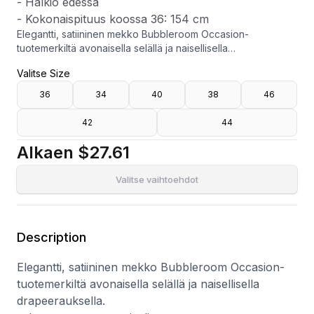
- Halkio edessä
- Kokonaispituus koossa 36: 154 cm
Elegantti, satiininen mekko Bubbleroom Occasion-
tuotemerkiltä avonaisella selällä ja naisellisella
drapeerauksella.
Valitse Size
- Joustamaton materiaali
- Lyhyt vuori
36
34
40
38
46
- Drapeeraus selässä pitsiyksityiskohdalla
- Kätketty vetoketju sivussa
42
44
- Halkio edessä
- Kokonaispituus koossa 36: 154 cm
Alkaen
$27.61
Valitse vaihtoehdot
Description
Elegantti, satiininen mekko Bubbleroom Occasion-
tuotemerkiltä avonaisella selällä ja naisellisella
drapeerauksella.