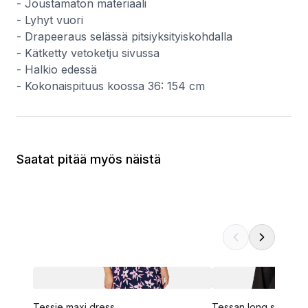
- Joustamaton materiaali
- Lyhyt vuori
- Drapeeraus selässä pitsiyksityiskohdalla
- Kätketty vetoketju sivussa
- Halkio edessä
- Kokonaispituus koossa 36: 154 cm
Saatat pitää myös näistä
Tessie maxi dress
Tessan long sleeve 