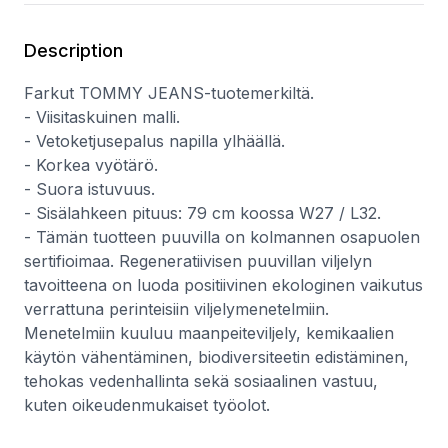
Description
Farkut TOMMY JEANS-tuotemerkiltä.
- Viisitaskuinen malli.
- Vetoketjusepalus napilla ylhäällä.
- Korkea vyötärö.
- Suora istuvuus.
- Sisälahkeen pituus: 79 cm koossa W27 / L32.
- Tämän tuotteen puuvilla on kolmannen osapuolen
sertifioimaa. Regeneratiivisen puuvillan viljelyn
tavoitteena on luoda positiivinen ekologinen vaikutus
verrattuna perinteisiin viljelymenetelmiin.
Menetelmiin kuuluu maanpeiteviljely, kemikaalien
käytön vähentäminen, biodiversiteetin edistäminen,
tehokas vedenhallinta sekä sosiaalinen vastuu,
kuten oikeudenmukaiset työolot.