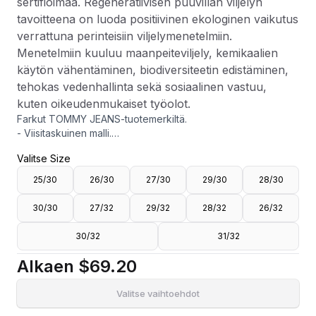
sertifioimaa. Regeneratiivisen puuvillan viljelyn
tavoitteena on luoda positiivinen ekologinen vaikutus
verrattuna perinteisiin viljelymenetelmiin.
Menetelmiin kuuluu maanpeiteviljely, kemikaalien
käytön vähentäminen, biodiversiteetin edistäminen,
tehokas vedenhallinta sekä sosiaalinen vastuu,
kuten oikeudenmukaiset työolot.
Farkut TOMMY JEANS-tuotemerkiltä.
- Viisitaskuinen malli.
- Vetoketjusepalus napilla ylhäällä.
Valitse Size
- Korkea vyötärö.
- Suora istuvuus.
25/30
26/30
27/30
29/30
28/30
- Sisälahkeen pituus: 79 cm koossa W27 / L32.
- Tämän tuotteen puuvilla on kolmannen osapuolen
30/30
27/32
29/32
28/32
26/32
sertifioimaa. Regeneratiivisen puuvillan viljelyn tavoitteena
on luoda positiivinen ekologinen vaikutus verrattuna
30/32
31/32
perinteisiin viljelymenetelmiin. Menetelmiin kuuluu
maanpeiteviljely, kemikaalien käytön vähentäminen,
Alkaen
$69.20
biodiversiteetin edistäminen, tehokas vedenhallinta sekä
sosiaalinen vastuu, kuten oikeudenmukaiset työolot.
Valitse vaihtoehdot