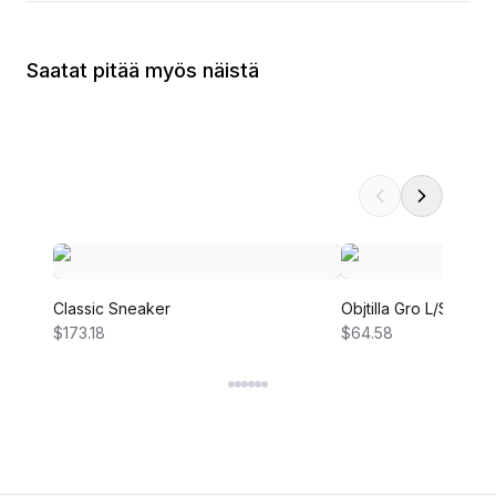
Saatat pitää myös näistä
Classic Sneaker
Objtilla Gro L/S LO 
$173.18
$64.58