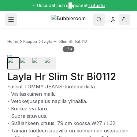
✨ Uutuudet juuri saapuneet!
✕
Tutustu
Layla Hr Slim Str Bi0112
Home
Kauppa
1
/
4
Layla Hr Slim Str Bi0112
Farkut TOMMY JEANS-tuotemerkiltä.
- Viisitaskuinen malli.
- Vetoketjusepalus napilla ylhäällä.
- Korkea vyötärö.
- Suora istuvuus.
- Sisälahkeen pituus: 79 cm koossa W27 / L32.
- Tämän tuotteen puuvilla on kolmannen osapuolen