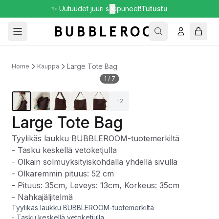
✨ Uutuudet juuri saapuneet!
✕
Tutustu
Large Tote Bag
Home
Kauppa
1
/
7
+
2
Large Tote Bag
Tyylikäs laukku BUBBLEROOM-tuotemerkiltä
- Tasku keskellä vetoketjulla
- Olkain solmuyksityiskohdalla yhdellä sivulla
- Olkaremmin pituus: 52 cm
- Pituus: 35cm, Leveys: 13cm, Korkeus: 35cm
- Nahkajäljitelmä
Tyylikäs laukku BUBBLEROOM-tuotemerkiltä
- Tasku keskellä vetoketjulla