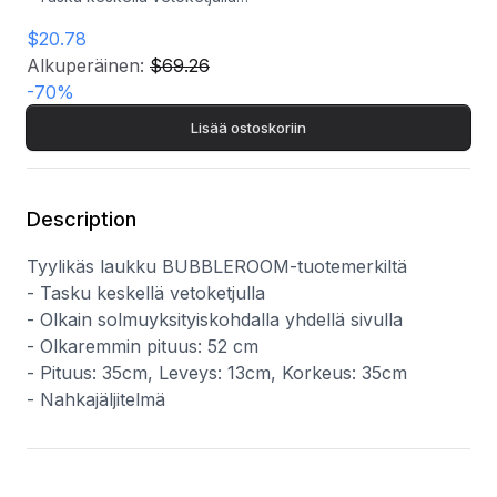
- Olkain solmuyksityiskohdalla yhdellä sivulla
$20.78
- Olkaremmin pituus: 52 cm
- Pituus: 35cm, Leveys: 13cm, Korkeus: 35cm
Alkuperäinen:
$69.26
- Nahkajäljitelmä
-
70
%
Lisää ostoskoriin
Description
Tyylikäs laukku BUBBLEROOM-tuotemerkiltä
- Tasku keskellä vetoketjulla
- Olkain solmuyksityiskohdalla yhdellä sivulla
- Olkaremmin pituus: 52 cm
- Pituus: 35cm, Leveys: 13cm, Korkeus: 35cm
- Nahkajäljitelmä