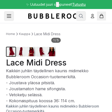
✨ Uutuudet juuri saapuneet!
✕
Tutustu
Lace Midi Dress
Home
Kauppa
1
/
5
Lace Midi Dress
Kaikkiin juhliin täydellinen kaunis midimekko
Bubbleroom Occasion-tuotemerkiltä.
- Joustava yläosa pitsistä.
- Joustamaton hame sifongista.
- Vetoketju selässä.
- Kokonaispituus koossa 36: 114 cm.
Kaikkiin juhliin täydellinen kaunis midimekko Bubbleroom
Occasion-tuotemerkiltä.