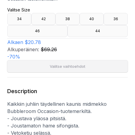
- Joustava yläosa pitsistä.
Valitse Size
- Joustamaton hame sifongista.
- Vetoketju selässä.
34
42
38
40
36
- Kokonaispituus koossa 36: 114 cm.
46
44
Alkaen
$20.78
Alkuperäinen:
$69.26
-
70
%
Valitse vaihtoehdot
Description
Kaikkiin juhliin täydellinen kaunis midimekko
Bubbleroom Occasion-tuotemerkiltä.
- Joustava yläosa pitsistä.
- Joustamaton hame sifongista.
- Vetoketju selässä.