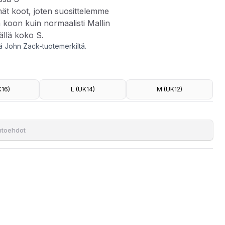
t koot, joten suosittelemme
oon kuin normaalisti Mallin
ällä koko S.
tä John Zack-tuotemerkiltä.
K16)
L (UK14)
M (UK12)
tsemaan numeroa suuremman koon kuin normaalisti Mallin pituus
ihtoehdot