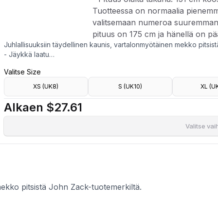
Tuotteessa on normaalia pienemmä
valitsemaan numeroa suuremman k
pituus on 175 cm ja hänellä on pä
Juhlallisuuksiin täydellinen kaunis, vartalonmyötäinen mekko pitsis
- Jäykkä laatu
- Syvään uurrettu kaula-aukko
Valitse Size
- Drapeeraus sivulla
- Halkio edessä
XS (UK8)
S (UK10)
XL (U
- Olkatoppaukset
- Vuorattu
Alkaen
$27.61
- Pituus olalta takana: 151 cm koossa S
Tuotteessa on normaalia pienemmät koot, joten suosittelemme vali
Valitse va
on 175 cm ja hänellä on päällä koko S.
mekko pitsistä John Zack-tuotemerkiltä.