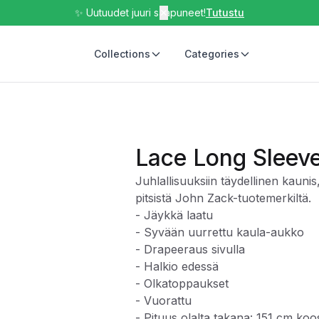
✨ Uutuudet juuri saapuneet!
✕
Tutustu
Collections
Categories
Lace Long Sleev
Juhlallisuuksiin täydellinen kaun
pitsistä John Zack-tuotemerkiltä.
- Jäykkä laatu
- Syvään uurrettu kaula-aukko
- Drapeeraus sivulla
- Halkio edessä
- Olkatoppaukset
- Vuorattu
- Pituus olalta takana: 151 cm ko