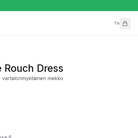
Tili
e Rouch Dress
is, vartalonmyötäinen mekko
ossa S