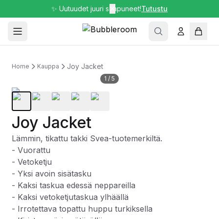
✨ Uutuudet juuri saapuneet!
✕
Tutustu
Joy Jacket
Home
Kauppa
1
/
5
Joy Jacket
Lämmin, tikattu takki Svea-tuotemerkiltä.
- Vuorattu
- Vetoketju
- Yksi avoin sisätasku
- Kaksi taskua edessä neppareilla
- Kaksi vetoketjutaskua ylhäällä
- Irrotettava topattu huppu turkiksella