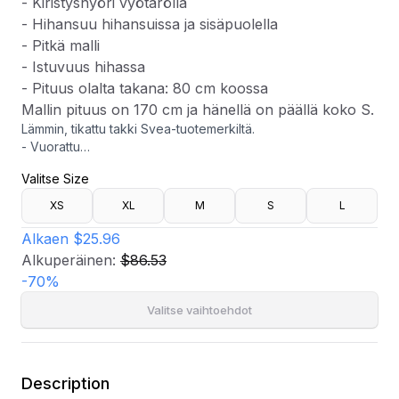
- Kiristysnyöri vyötäröllä
- Hihansuu hihansuissa ja sisäpuolella
- Pitkä malli
- Istuvuus hihassa
- Pituus olalta takana: 80 cm koossa
Mallin pituus on 170 cm ja hänellä on päällä koko S.
Lämmin, tikattu takki Svea-tuotemerkiltä.
- Vuorattu
- Vetoketju
Valitse Size
- Yksi avoin sisätasku
- Kaksi taskua edessä neppareilla
XS
XL
M
S
L
- Kaksi vetoketjutaskua ylhäällä
- Irrotettava topattu huppu turkiksella
Alkaen
$25.96
- Kiristysnyöri vyötäröllä
Alkuperäinen:
$86.53
- Hihansuu hihansuissa ja sisäpuolella
-
70
%
- Pitkä malli
- Istuvuus hihassa
Valitse vaihtoehdot
- Pituus olalta takana: 80 cm koossa
Mallin pituus on 170 cm ja hänellä on päällä koko S.
Description