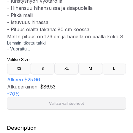
- Kiristysnyöri vyötäröllä
- Hihansuu hihansuissa ja sisäpuolella
- Pitkä malli
- Istuvuus hihassa
- Pituus olalta takana: 80 cm koossa
Mallin pituus on 173 cm ja hänellä on päällä koko S.
Lämmin, tikattu takki.
- Vuorattu
- Vetoketju
Valitse Size
- Yksi avoin sisätasku
- Kaksi taskua edessä neppareilla
XS
S
XL
M
L
- Kaksi vetoketjutaskua ylhäällä
- Irrotettava topattu huppu turkiksella
Alkaen
$25.96
- Kiristysnyöri vyötäröllä
Alkuperäinen:
$86.53
- Hihansuu hihansuissa ja sisäpuolella
-
70
%
- Pitkä malli
- Istuvuus hihassa
Valitse vaihtoehdot
- Pituus olalta takana: 80 cm koossa
Mallin pituus on 173 cm ja hänellä on päällä koko S.
Description