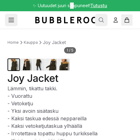
✨ Uutuudet juuri saapuneet!
✕
Tutustu
Joy Jacket
Home
Kauppa
1
/
5
Joy Jacket
Lämmin, tikattu takki.
- Vuorattu
- Vetoketju
- Yksi avoin sisätasku
- Kaksi taskua edessä neppareilla
- Kaksi vetoketjutaskua ylhäällä
- Irrotettava topattu huppu turkiksella