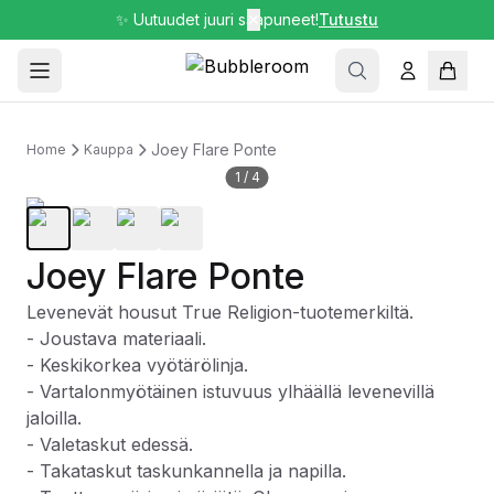
✨ Uutuudet juuri saapuneet!
✕
Tutustu
Joey Flare Ponte
Home
Kauppa
1
/
4
Joey Flare Ponte
Levenevät housut True Religion-tuotemerkiltä.
- Joustava materiaali.
- Keskikorkea vyötärölinja.
- Vartalonmyötäinen istuvuus ylhäällä levenevillä
jaloilla.
- Valetaskut edessä.
- Takataskut taskunkannella ja napilla.