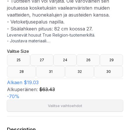
- Tuotteen väri voi värjätä. Ole varovainen sen
joutuessa kosketuksiin vaaleanväristen muiden
vaatteiden, huonekalujen ja asusteiden kanssa.
- Vetoketjusepalus napilla.
- Sisälahkeen pituus: 82 cm koossa 27.
Levenevät housut True Religion-tuotemerkiltä.
- Joustava materiaali.
- Keskikorkea vyötärölinja.
Valitse Size
- Vartalonmyötäinen istuvuus ylhäällä levenevillä jaloilla.
- Valetaskut edessä.
25
27
24
26
29
- Takataskut taskunkannella ja napilla.
- Tuotteen väri voi värjätä. Ole varovainen sen joutuessa
28
31
32
30
kosketuksiin vaaleanväristen muiden vaatteiden,
huonekalujen ja asusteiden kanssa.
Alkaen
$19.03
- Vetoketjusepalus napilla.
Alkuperäinen:
$63.43
- Sisälahkeen pituus: 82 cm koossa 27.
-
70
%
Valitse vaihtoehdot
Description