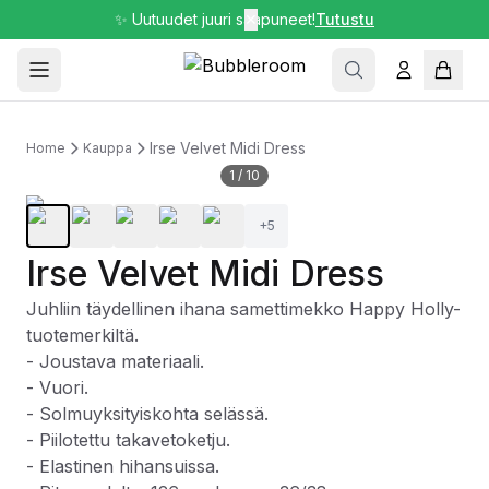
✨ Uutuudet juuri saapuneet!
✕
Tutustu
Irse Velvet Midi Dress
Home
Kauppa
1
/
10
+
5
Irse Velvet Midi Dress
Juhliin täydellinen ihana samettimekko Happy Holly-
tuotemerkiltä.
- Joustava materiaali.
- Vuori.
- Solmuyksityiskohta selässä.
- Piilotettu takavetoketju.
- Elastinen hihansuissa.