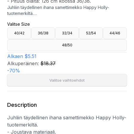
- Pituus olalta: 126 cm koossa 36/38.
Juhliin täydellinen ihana samettimekko Happy Holly-
tuotemerkiltä.
- Joustava materiaali.
Valitse Size
- Vuori.
- Solmuyksityiskohta selässä.
40/42
36/38
32/34
52/54
44/46
- Piilotettu takavetoketju.
- Elastinen hihansuissa.
48/50
- Pituus olalta: 126 cm koossa 36/38.
Alkaen
$5.51
Alkuperäinen:
$18.37
-
70
%
Valitse vaihtoehdot
Description
Juhliin täydellinen ihana samettimekko Happy Holly-
tuotemerkiltä.
- Joustava materiaali.