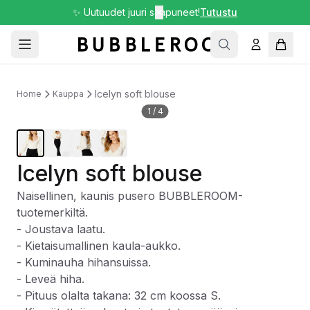
✨ Uutuudet juuri saapuneet!
✕
Tutustu
Icelyn soft blouse
Home
Kauppa
1
/
4
Icelyn soft blouse
Naisellinen, kaunis pusero BUBBLEROOM-
tuotemerkiltä.
- Joustava laatu.
- Kietaisumallinen kaula-aukko.
- Kuminauha hihansuissa.
- Leveä hiha.
- Pituus olalta takana: 32 cm koossa S.