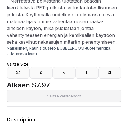
- Kierrätettyä polyesteria tuotetaan pääosin
kierrätetyistä PET-pulloista tai tuotantoteollisuuden
jätteistä. Käyttämällä uudelleen jo olemassa olevia
materiaaleja voimme vähentää uusien raaka-
aineiden käytön, mikä puolestaan johtaa
vähentyneeseen energian ja kemikaalien käyttöön
sekä kasvihuonekaasujen määrän pienentymiseen.
Naisellinen, kaunis pusero BUBBLEROOM-tuotemerkiltä.
- Joustava laatu.
- Kietaisumallinen kaula-aukko.
Valitse Size
- Kuminauha hihansuissa.
- Leveä hiha.
XS
S
M
L
XL
- Pituus olalta takana: 32 cm koossa S.
- Kierrätettyä polyesteria tuotetaan pääosin kierrätetyistä
Alkaen
$7.97
PET-pulloista tai tuotantoteollisuuden jätteistä. Käyttämällä
uudelleen jo olemassa olevia materiaaleja voimme vähentää
Valitse vaihtoehdot
uusien raaka-aineiden käytön, mikä puolestaan johtaa
vähentyneeseen energian ja kemikaalien käyttöön sekä
kasvihuonekaasujen määrän pienentymiseen.
Description