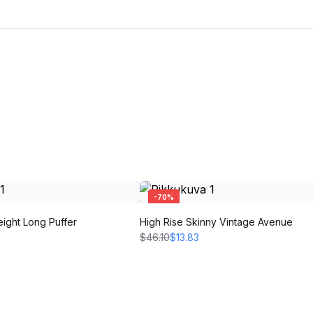
-
70
%
eight Long Puffer
High Rise Skinny Vintage Avenue
$46.10
$13.83