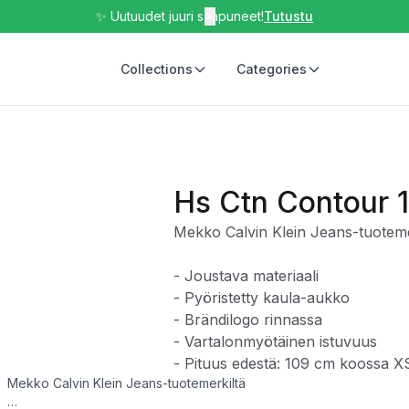
✨ Uutuudet juuri saapuneet!
✕
Tutustu
Collections
Categories
Hs Ctn Contour 1
Mekko Calvin Klein Jeans-tuoteme
- Joustava materiaali
- Pyöristetty kaula-aukko
- Brändilogo rinnassa
- Vartalonmyötäinen istuvuus
- Pituus edestä: 109 cm koossa X
Mekko Calvin Klein Jeans-tuotemerkiltä