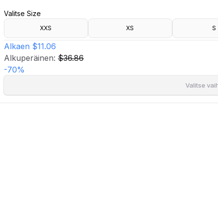
- Joustava materiaali
Valitse Size
- Pyöristetty kaula-aukko
- Brändilogo rinnassa
XXS
XS
S
- Vartalonmyötäinen istuvuus
- Pituus edestä: 109 cm koossa XS
Alkaen
$11.06
Alkuperäinen:
$36.86
-
70
%
Valitse va