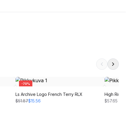
-
70
%
Ls Archive Logo French Terry RLX
High Rise Str
$51.87
$15.56
$57.65