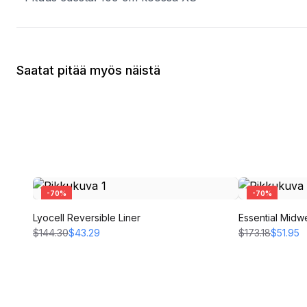
Saatat pitää myös näistä
-
70
%
-
70
%
Lyocell Reversible Liner
Essential Midw
$144.30
$43.29
$173.18
$51.95