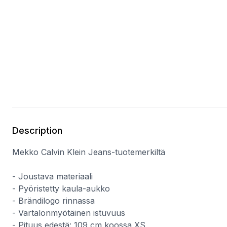
Description
Mekko Calvin Klein Jeans-tuotemerkiltä
- Joustava materiaali
- Pyöristetty kaula-aukko
- Brändilogo rinnassa
- Vartalonmyötäinen istuvuus
- Pituus edestä: 109 cm koossa XS