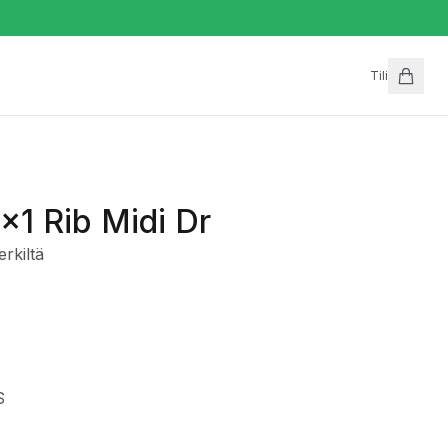
Tili
x1 Rib Midi Dr
rkiltä
S