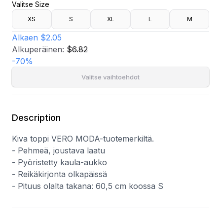
Valitse Size
- Reikäkirjonta olkapäissä
- Pituus olalta takana: 60,5 cm koossa S
XS
S
XL
L
M
Alkaen
$2.05
Alkuperäinen:
$6.82
-
70
%
Valitse vaihtoehdot
Description
Kiva toppi VERO MODA-tuotemerkiltä.
- Pehmeä, joustava laatu
- Pyöristetty kaula-aukko
- Reikäkirjonta olkapäissä
- Pituus olalta takana: 60,5 cm koossa S