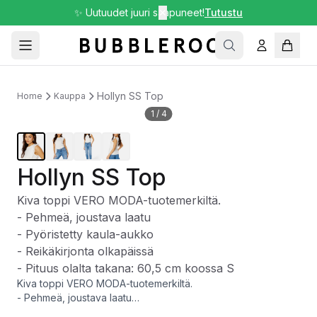
✨ Uutuudet juuri saapuneet!
✕
Tutustu
Hollyn SS Top
Home
Kauppa
1
/
4
Hollyn SS Top
Kiva toppi VERO MODA-tuotemerkiltä.
- Pehmeä, joustava laatu
- Pyöristetty kaula-aukko
- Reikäkirjonta olkapäissä
- Pituus olalta takana: 60,5 cm koossa S
Kiva toppi VERO MODA-tuotemerkiltä.
- Pehmeä, joustava laatu
- Pyöristetty kaula-aukko