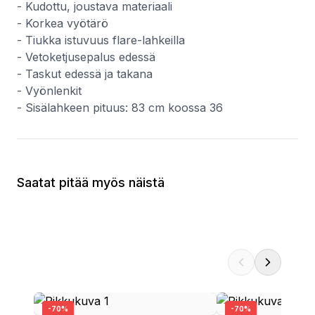
- Kudottu, joustava materiaali
- Korkea vyötärö
- Tiukka istuvuus flare-lahkeilla
- Vetoketjusepalus edessä
- Taskut edessä ja takana
- Vyönlenkit
- Sisälahkeen pituus: 83 cm koossa 36
Saatat pitää myös näistä
-
70
%
-
70
%