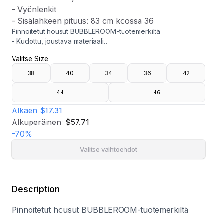
- Vyönlenkit
- Sisälahkeen pituus: 83 cm koossa 36
Pinnoitetut housut BUBBLEROOM-tuotemerkiltä
- Kudottu, joustava materiaali
- Korkea vyötärö
Valitse Size
- Tiukka istuvuus flare-lahkeilla
- Vetoketjusepalus edessä
38
40
34
36
42
- Taskut edessä ja takana
- Vyönlenkit
44
46
- Sisälahkeen pituus: 83 cm koossa 36
Alkaen
$17.31
Alkuperäinen:
$57.71
-
70
%
Valitse vaihtoehdot
Description
Pinnoitetut housut BUBBLEROOM-tuotemerkiltä