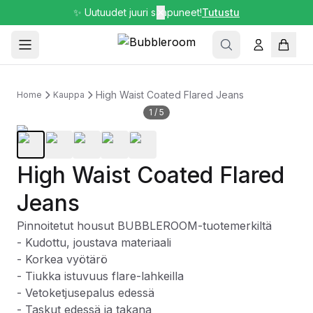
✨ Uutuudet juuri saapuneet!
✕
Tutustu
High Waist Coated Flared Jeans
Home
Kauppa
1
/
5
High Waist Coated Flared
Jeans
Pinnoitetut housut BUBBLEROOM-tuotemerkiltä
- Kudottu, joustava materiaali
- Korkea vyötärö
- Tiukka istuvuus flare-lahkeilla
- Vetoketjusepalus edessä
- Taskut edessä ja takana