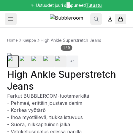
✨ Uutuudet juuri saapuneet!
✕
Tutustu
High Ankle Superstretch Jeans
Home
Kauppa
1
/
9
+
4
High Ankle Superstretch
Jeans
Farkut BUBBLEROOM-tuotemerkiltä
- Pehmeä, erittäin joustava denim
- Korkea vyötärö
- Ihoa myötäilevä, tiukka istuvuus
- Suora, nilkkapituinen jalka
- Vetoketjusepalus edessä napilla