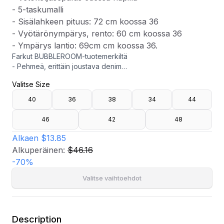
- 5-taskumalli
- Sisälahkeen pituus: 72 cm koossa 36
- Vyötärönympärys, rento: 60 cm koossa 36
- Ympärys lantio: 69cm cm koossa 36.
Farkut BUBBLEROOM-tuotemerkiltä
- Pehmeä, erittäin joustava denim
- Korkea vyötärö
Valitse Size
- Ihoa myötäilevä, tiukka istuvuus
- Suora, nilkkapituinen jalka
40
36
38
34
44
- Vetoketjusepalus edessä napilla
- 5-taskumalli
46
42
48
- Sisälahkeen pituus: 72 cm koossa 36
- Vyötärönympärys, rento: 60 cm koossa 36
Alkaen
$13.85
- Ympärys lantio: 69cm cm koossa 36.
Alkuperäinen:
$46.16
-
70
%
Valitse vaihtoehdot
Description