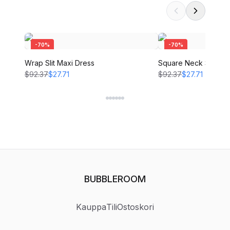
-
70
%
-
70
%
Wrap Slit Maxi Dress
Square Neck Slit Max
$92.37
$27.71
$92.37
$27.71
BUBBLEROOM
Kauppa
Tili
Ostoskori