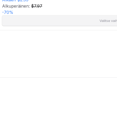
Alkuperäinen:
$7.97
-
70
%
Valitse va