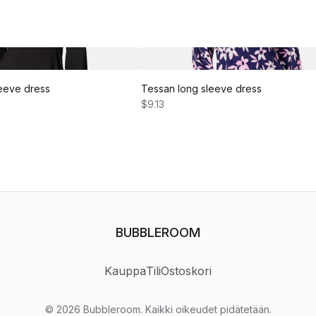
eeve dress
Tessan long sleeve dress
$9.13
BUBBLEROOM
Kauppa
Tili
Ostoskori
©
2026
Bubbleroom
.
Kaikki oikeudet pidätetään.