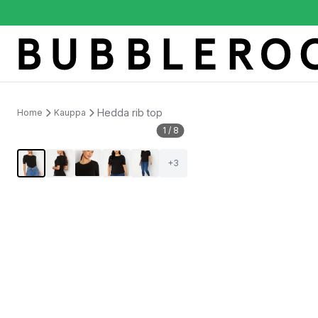
Hedda rib top
Home
Kauppa
1
/
8
+
3