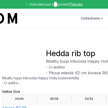
✨ Uutuudet juuri saapuneet!
✕
Tutustu
Collections
Hedda rib top
Ribattu toppi trikoosta Happy Holl
- U-aukko
- Pituus edestä: 62 cm koossa 36
Ribattu toppi trikoosta Happy Holly-tuotemerkiltä.
- U-aukko
- Pituus edestä: 62 cm koossa 36/38
Valitse Size
44/46
36/38
32/34
Alkaen
$2.39