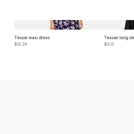
Tessie maxi dress
Tessan long sl
$10.28
$9.13