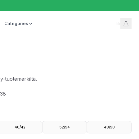
Categories
Tili
y-tuotemerkiltä.
/38
40/42
52/54
48/50